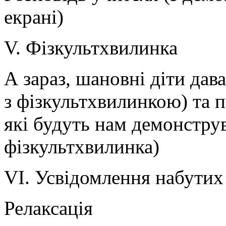
екрані)
V. Фізкультхвилинка
А зараз, шановні діти дав
з фізкультхвилинкою) та п
які будуть нам демонструв
фізкультхвилинка)
VІ. Усвідомлення набутих
Релаксація