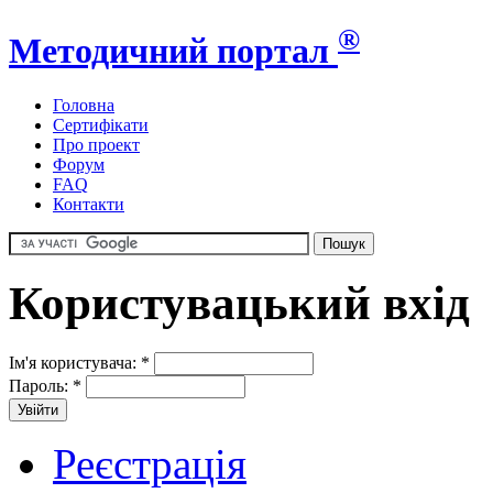
®
Методичний портал
Головна
Сертифікати
Про проект
Форум
FAQ
Контакти
Користувацький вхід
Ім'я користувача:
*
Пароль:
*
Реєстрація