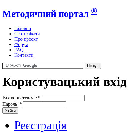
®
Методичний портал
Головна
Сертифікати
Про проект
Форум
FAQ
Контакти
Користувацький вхід
Ім'я користувача:
*
Пароль:
*
Реєстрація