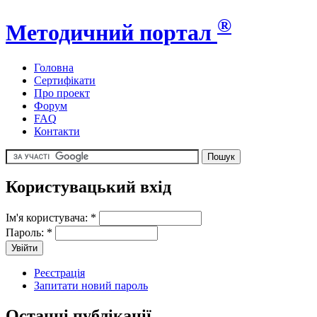
®
Методичний портал
Головна
Сертифікати
Про проект
Форум
FAQ
Контакти
Користувацький вхід
Ім'я користувача:
*
Пароль:
*
Реєстрація
Запитати новий пароль
Останні публікації