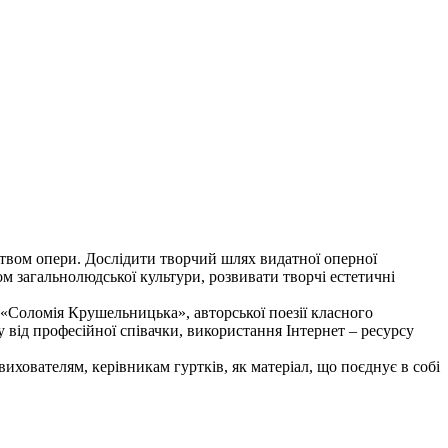
цтвом опери. Дослідити творчий шлях видатної оперної
ом загальнолюдської культури, розвивати творчі естетичні
му «Соломія Крушельницька», авторської поезії класного
 від професійної співачки, використання Інтернет – ресурсу
хователям, керівникам гуртків, як матеріал, що поєднує в собі