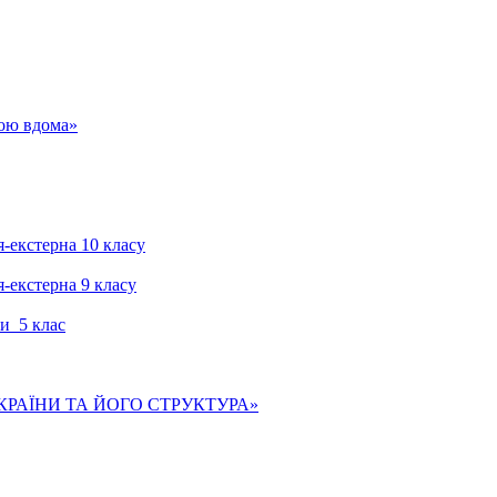
гою вдома»
я-екстерна 10 класу
я-екстерна 9 класу
и 5 клас
КРАЇНИ ТА ЙОГО СТРУКТУРА»