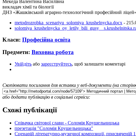
Мекеда Валентина Василівна
викладач хімії та біології
ДНЗ «Жашківський аграрно-технологічний професійний ліцей
metodrozrobka_scenariyu_solomiya_krushelnycka.docx
- 215
solomiya_krushelnycka_oy_letily_bili_gusy__s.krushelnitska.r
Класи:
Професійна освіта
Предмети:
Виховна робота
Увійдіть
або
зареєструйтесь
, щоб залишати коментарі
Скопіювати посилання для вставки у веб-документи (на сторінк
або додати публікацію в соціальні сервіси:
Схожі публікації
Співачка світової слави - Соломія Крушельницька
презетація "Соломія Крушельницька"
Сценарій літературно-музичної композиції, присвяченій 1