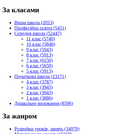
За класами
Вища школа (2053)
Професійна освіта (5451)
Середня школа (52447)
11 клас (5740)
10 клас (5840)
9 клас (5943)
8 клас (5913)
7 клас (6150)
6 клас (5659)
5 клас (5913)
Початкова школа (23171)
4 клас (3787)
3 клас (3945)
2 клас (3943)
1 клас (3886)
Дошкільне виховання (8596)
За жанром
Розробки уроків, занять (34979)