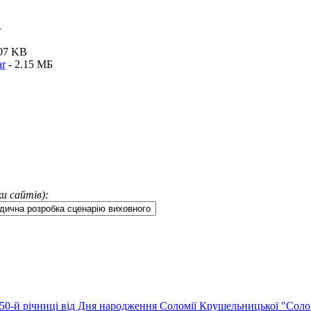
»
.07 KB
ar
- 2.15 MБ
и сайтів):
50-й річниці від Дня народження Соломії Крушельницької "Соломі