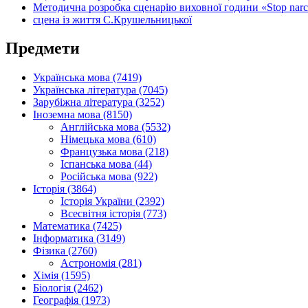
Методична розробка сценарію виховної години «Stop narc
сцена із життя С.Крушельницької
Предмети
Українська мова (7419)
Українська література (7045)
Зарубіжна література (3252)
Іноземна мова (8150)
Англійська мова (5532)
Німецька мова (610)
Французька мова (218)
Іспанська мова (44)
Російська мова (922)
Історія (3864)
Історія України (2392)
Всесвітня історія (773)
Математика (7425)
Інформатика (3149)
Фізика (2760)
Астрономія (281)
Хімія (1595)
Біологія (2462)
Географія (1973)