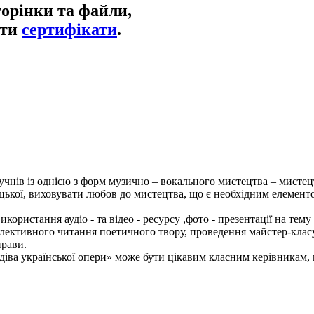
торінки та файли,
ати
сертифікати
.
учнів із однією з форм музично – вокального мистецтва – мисте
ицької, виховувати любов до мистецтва, що є необхідним елемент
икористання аудіо - та відео - ресурсу ,фото - презентації на те
колективного читання поетичного твору, проведення майстер-класу
прави.
іва української опери» може бути цікавим класним керівникам, ви