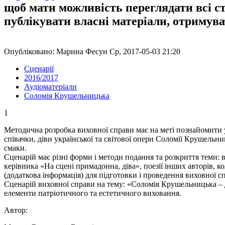
щоб мати можливість переглядати всі с
публікувати власні матеріали, отримув
Опубліковано: Марина Фесун Ср, 2017-05-03 21:20
Сценарії
2016/2017
Аудіоматеріали
Соломія Крушельницька
1
Методична розробка виховної справи має на меті познайомити 
співачки, діви української та світової опери Соломії Крушельн
смаки.
Сценарій має різні форми і методи подання та розкриття теми: в
керівника «На сцені примадонна, діва», поезії інших авторів, 
(додаткова інформація) для підготовки і проведення виховної с
Сценарій виховної справи на тему: «Соломія Крушельницька – д
елементи патріотичного та естетичного виховання.
Автор: