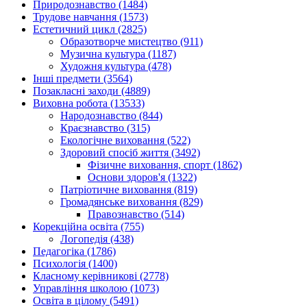
Природознавство (1484)
Трудове навчання (1573)
Естетичний цикл (2825)
Образотворче мистецтво (911)
Музична культура (1187)
Художня культура (478)
Інші предмети (3564)
Позакласні заходи (4889)
Виховна робота (13533)
Народознавство (844)
Краєзнавство (315)
Екологічне виховання (522)
Здоровий спосіб життя (3492)
Фізичне виховання, спорт (1862)
Основи здоров'я (1322)
Патріотичне виховання (819)
Громадянське виховання (829)
Правознавство (514)
Корекційна освіта (755)
Логопедія (438)
Педагогіка (1786)
Психологія (1400)
Класному керівникові (2778)
Управління школою (1073)
Освіта в цілому (5491)