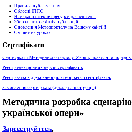
Правила публікування
Обласні ІППО
Найкращі інтернет-ресурси для вчителів
Збиральник освітніх публікацій
Оновлення Методпорталу на Вашому сайті!!!
Cмішне на уроках
Сертифікати
Сертифікати Методичного порталу. Умови, правила та порядок
Реєстр електронних версій сертифікатів
Реєстр заявок друкованої (платної) версії сертифіката.
Замовлення сертифіката (докладна інструкція)
Методична розробка сценарію
української опери»
Зареєструйтесь
,