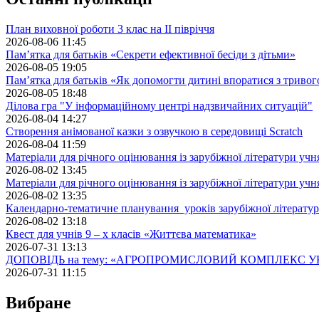
План виховної роботи 3 клас на II півріччя
2026-08-06 11:45
Пам’ятка для батьків «Секрети ефективної бесіди з дітьми»
2026-08-05 19:05
Пам’ятка для батьків «Як допомогти дитині впоратися з триво
2026-08-05 18:48
Ділова гра "У інформаційному центрі надзвичайних ситуацій"
2026-08-04 14:27
Створення анімованої казки з озвучкою в середовищі Scratch
2026-08-04 11:59
Матеріали для річного оцінювання із зарубіжної літератури учн
2026-08-02 13:45
Матеріали для річного оцінювання із зарубіжної літератури учн
2026-08-02 13:35
Календарно-тематичне планування уроків зарубіжної літератур
2026-08-02 13:18
Квест для учнів 9 – х класів «Життєва математика»
2026-07-31 13:13
ДОПОВІДЬ на тему: «АГРОПРОМИСЛОВИЙ КОМПЛЕКС У
2026-07-31 11:15
Вибране