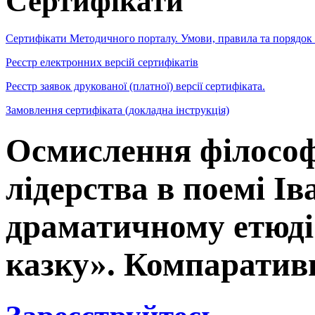
Сертифікати
Сертифікати Методичного порталу. Умови, правила та порядок
Реєстр електронних версій сертифікатів
Реєстр заявок друкованої (платної) версії сертифіката.
Замовлення сертифіката (докладна інструкція)
Осмислення філософ
лідерства в поемі І
драматичному етюді
казку». Компаративн