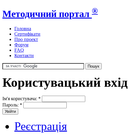
®
Методичний портал
Головна
Сертифікати
Про проект
Форум
FAQ
Контакти
Користувацький вхід
Ім'я користувача:
*
Пароль:
*
Реєстрація