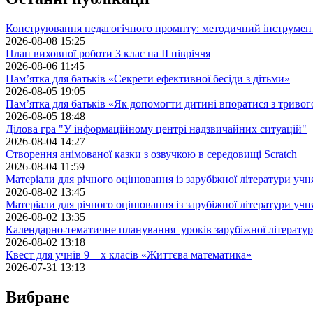
Конструювання педагогічного промпту: методичний інструмен
2026-08-08 15:25
План виховної роботи 3 клас на II півріччя
2026-08-06 11:45
Пам’ятка для батьків «Секрети ефективної бесіди з дітьми»
2026-08-05 19:05
Пам’ятка для батьків «Як допомогти дитині впоратися з триво
2026-08-05 18:48
Ділова гра "У інформаційному центрі надзвичайних ситуацій"
2026-08-04 14:27
Створення анімованої казки з озвучкою в середовищі Scratch
2026-08-04 11:59
Матеріали для річного оцінювання із зарубіжної літератури учн
2026-08-02 13:45
Матеріали для річного оцінювання із зарубіжної літератури учн
2026-08-02 13:35
Календарно-тематичне планування уроків зарубіжної літератур
2026-08-02 13:18
Квест для учнів 9 – х класів «Життєва математика»
2026-07-31 13:13
Вибране