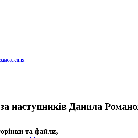
 замовлення
а наступників Данила Романов
торінки та файли,