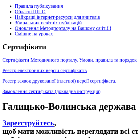
Правила публікування
Обласні ІППО
Найкращі інтернет-ресурси для вчителів
Збиральник освітніх публікацій
Оновлення Методпорталу на Вашому сайті!!!
Cмішне на уроках
Сертифікати
Сертифікати Методичного порталу. Умови, правила та порядок
Реєстр електронних версій сертифікатів
Реєстр заявок друкованої (платної) версії сертифіката.
Замовлення сертифіката (докладна інструкція)
Галицько-Волинська держава з
Зареєструйтесь
,
щоб мати можливість переглядати всі с