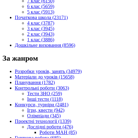
7 клас (6150)
6 клас (5659)
5 клас (5913)
Початкова школа (23171)
4 клас (3787)
3 клас (3945)
2 клас (3943)
1 клас (3886)
Дошкільне виховання (8596)
За жанром
Розробки уроків, занять (34979)
Матеріали до уроків (15658)
Планування (1782)
Контрольні роботи (3063)
Тести ЗНО (259)
Інші тести (1118)
Конкурси, турніри (2481)
Ігри, квести (942)
Олімпіади (345)
Проектні технології (1339)
Дослідні роботи (476)
Роботи МАН (85)
Гурткова робота (685)