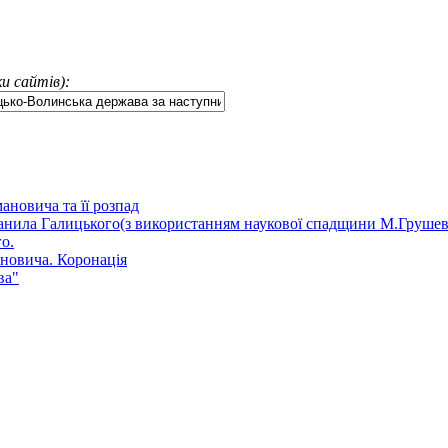
и сайтів):
ановича та її розпад
анила Галицького(з використанням наукової спадщини М.Грушев
о.
ановича. Коронація
ва"