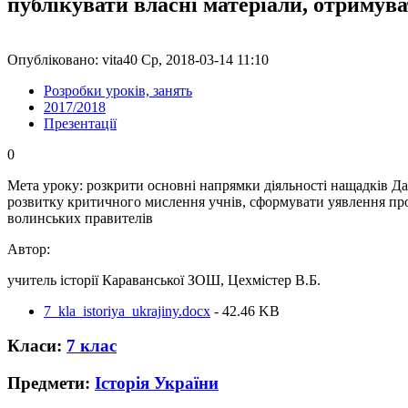
публікувати власні матеріали, отримув
Опубліковано: vita40 Ср, 2018-03-14 11:10
Розробки уроків, занять
2017/2018
Презентації
0
Мета уроку: розкрити основні напрямки діяльності нащадків Д
розвитку критичного мислення учнів, сформувати уявлення про р
волинських правителів
Автор:
учитель історії Караванської ЗОШ, Цехмістер В.Б.
7_kla_istoriya_ukrajiny.docx
- 42.46 KB
Класи:
7 клас
Предмети:
Історія України