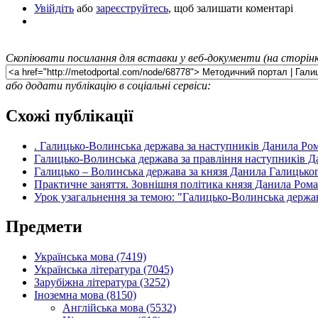
Увійдіть
або
зареєструйтесь
, щоб залишати коментарі
Скопіювати посилання для вставки у веб-документи (на сторінк
або додати публікацію в соціальні сервіси:
Схожі публікації
. Галицько-Волинська держава за наступників Данила Ром
Галицько-Волинська держава за правління наступників Д
Галицько – Волинська держава за князя Данила Галицьког
Практичне заняття. Зовнішня політика князя Данила Ром
Урок узагальнення за темою: "Галицько-Волинська держа
Предмети
Українська мова (7419)
Українська література (7045)
Зарубіжна література (3252)
Іноземна мова (8150)
Англійська мова (5532)