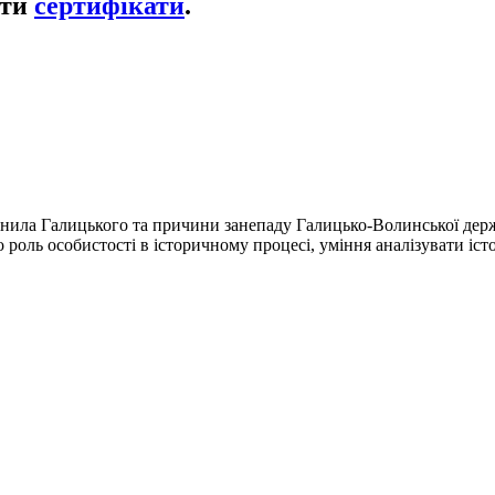
ати
сертифікати
.
анила Галицького та причини занепаду Галицько-Волинської дер
оль особистості в історичному процесі, уміння аналізувати істор