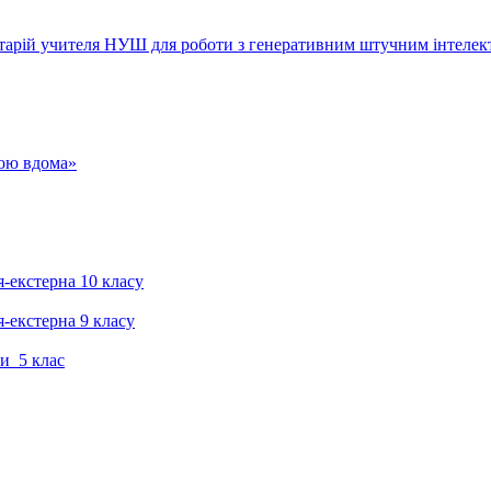
тарій учителя НУШ для роботи з генеративним штучним інтелек
гою вдома»
я-екстерна 10 класу
я-екстерна 9 класу
и 5 клас