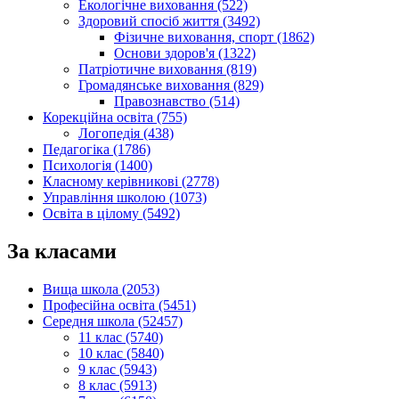
Екологічне виховання (522)
Здоровий спосіб життя (3492)
Фізичне виховання, спорт (1862)
Основи здоров'я (1322)
Патріотичне виховання (819)
Громадянське виховання (829)
Правознавство (514)
Корекційна освіта (755)
Логопедія (438)
Педагогіка (1786)
Психологія (1400)
Класному керівникові (2778)
Управління школою (1073)
Освіта в цілому (5492)
За класами
Вища школа (2053)
Професійна освіта (5451)
Середня школа (52457)
11 клас (5740)
10 клас (5840)
9 клас (5943)
8 клас (5913)