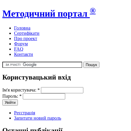
®
Методичний портал
Головна
Сертифікати
Про проект
Форум
FAQ
Контакти
Користувацький вхід
Ім'я користувача:
*
Пароль:
*
Реєстрація
Запитати новий пароль
Останні публікації