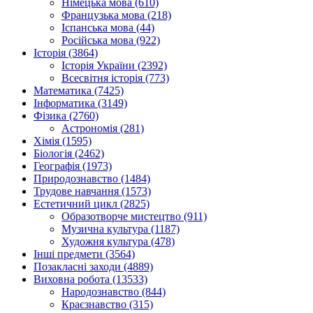
Німецька мова (610)
Французька мова (218)
Іспанська мова (44)
Російська мова (922)
Історія (3864)
Історія України (2392)
Всесвітня історія (773)
Математика (7425)
Інформатика (3149)
Фізика (2760)
Астрономія (281)
Хімія (1595)
Біологія (2462)
Географія (1973)
Природознавство (1484)
Трудове навчання (1573)
Естетичний цикл (2825)
Образотворче мистецтво (911)
Музична культура (1187)
Художня культура (478)
Інші предмети (3564)
Позакласні заходи (4889)
Виховна робота (13533)
Народознавство (844)
Краєзнавство (315)