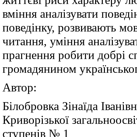
вміння аналізувати повед
поведінку, розвивають мов
читання, уміння аналізув
прагнення робити добрі с
громадянином українськог
Автор:
Білобровка Зінаїда Іванів
Криворізької загальноосві
ступенів № 1