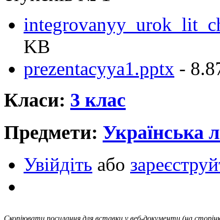
integrovanyy_urok_lit_c
KB
prezentacyya1.pptx
- 8.
Класи:
3 клас
Предмети:
Українська л
Увійдіть
або
зареєструй
Скопіювати посилання для вставки у веб-документи (на сторінк