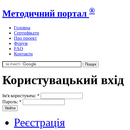
®
Методичний портал
Головна
Сертифікати
Про проект
Форум
FAQ
Контакти
Користувацький вхід
Ім'я користувача:
*
Пароль:
*
Реєстрація