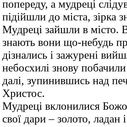
попереду, а мудреці сліду
підійшли до міста, зірка 
Мудреці зайшли в місто. 
знають вони що-небудь пр
дізнались і зажурені вийш
небосхилі знову побачили 
далі, зупинившись над печ
Христос.
Мудреці вклонилися Божом
свої дари – золото, ладан 