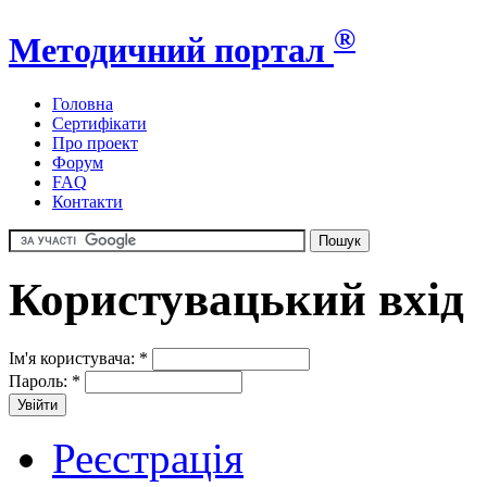
®
Методичний портал
Головна
Сертифікати
Про проект
Форум
FAQ
Контакти
Користувацький вхід
Ім'я користувача:
*
Пароль:
*
Реєстрація