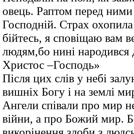
овець. Раптом перед ними
Господній. Страх охопила в
бійтесь, я сповіщаю вам ве
людям,бо нині народився д
Христос –Господь»
Після цих слів у небі залу
вишніх Богу і на землі ми
Ангели співали про мир не
війни, а про Божий мир. 
викорінення злоби з людс