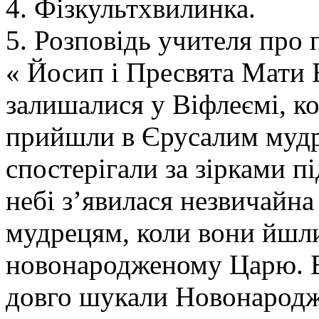
4. Фізкультхвилинка.
5. Розповідь учителя про 
« Йосип і Пресвята Мати 
залишалися у Віфлеємі, кол
прийшли в Єрусалим мудре
спостерігали за зірками п
небі з’явилася незвичайна
мудрецям, коли вони йшли
новонародженому Царю. Бе
довго шукали Новонародж