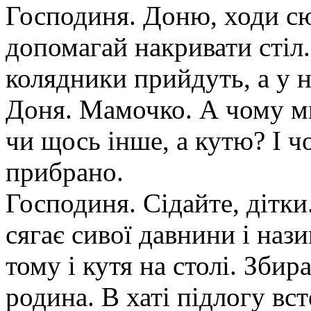
Господиня. Доню, ходи с
допомагай накривати стіл.
колядники прийдуть, а у на
Доня. Мамочко. А чому м
чи щось інше, а кутю? І ч
прибрано.
Господиня. Сідайте, дітки
сягає сивої давнини і нази
тому і кутя на столі. Збир
родина. В хаті підлогу вст