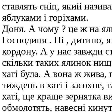
ставлять сніп, який нази
яблуками і горіхами.
Доня. А чому ? це ж на ял
Господиня . Ні , дитино, 
кордону. А у нас завжди с
скільки таких ялинок нищ
хаті була. А вона ж жива, 
тиждень в хаті і засохне, т
хаті, ще краще зернятка ви
обмолотять, навесні кинут