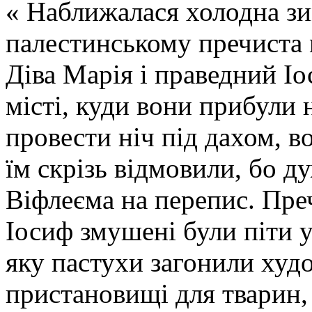
« Наближалася холодна зи
палестинському пречиста 
Діва Марія і праведний І
місті, куди вони прибули
провести ніч під дахом, в
їм скрізь відмовили, бо д
Віфлеєма на перепис. Пре
Іосиф змушені були піти у
яку пастухи загонили худо
пристановищі для тварин, у