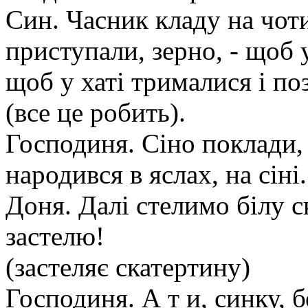
Син. Часник кладу на чоти
приступали, зерно, - щоб 
щоб у хаті трималися і по
(все це робить).
Господиня. Сіно поклади, д
народився в яслах, на сіні.
Доня. Далі стелимо білу с
застелю!
(застеляє скатертину)
Господиня. А т и, синку, б