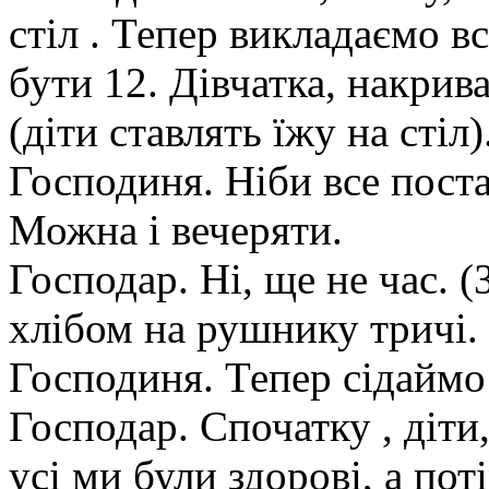
стіл . Тепер викладаємо вс
бути 12. Дівчатка, накрива
(діти ставлять їжу на стіл)
Господиня. Ніби все поста
Можна і вечеряти.
Господар. Ні, ще не час. (
хлібом на рушнику тричі. 
Господиня. Тепер сідаймо 
Господар. Спочатку , діти,
усі ми були здорові, а пот