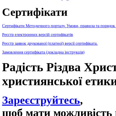
Сертифікати
Сертифікати Методичного порталу. Умови, правила та порядок
Реєстр електронних версій сертифікатів
Реєстр заявок друкованої (платної) версії сертифіката.
Замовлення сертифіката (докладна інструкція)
Радість Різдва Хрис
християнської етики
Зареєструйтесь
,
щоб мати можливість 