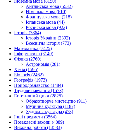
Іноземна мова (8150)
Англійська мова (5532)
Німецька мова (610)
Французька мова (218)
Іспанська мова (44)
Російська мова (922)
Історія (3864)
Історія України (2392)
Всесвітня історія (773)
Математика (7425)
Інформатика (3149)
Фізика (2760)
Астрономія (281)
Хімія (1595)
Біологія (2462)
Географія (1973)
Природознавство (1484)
Трудове навчання (1573)
Естетичний цикл (2825)
Образотворче мистецтво (911)
Музична культура (1187)
Художня культура (478)
Інші предмети (3564)
Позакласні заходи (4889)
Виховна робота (13533)