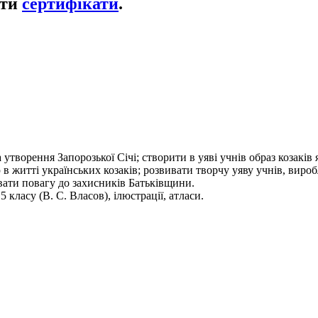
ати
сертифікати
.
творення Запорозької Січі; створити в уяві учнів образ козаків 
 житті українських козаків; розвивати творчу уяву учнів, виро
вувати повагу до захисників Батьківщини.
 класу (В. С. Власов), ілюстрації, атласи.