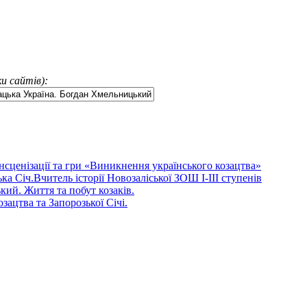
и сайтів):
інсценізації та гри «Виникнення українського козацтва»
ка Січ.Вчитель історії Новозаліської ЗОШ І-ІІІ ступенів
ий. Життя та побут козаків.
зацтва та Запорозької Січі.