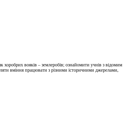
як хоробрих вояків – землеробів; ознайомити учнів з відомим
бляти вміння працювати з різними історичними джерелами,