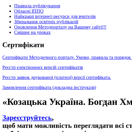
Правила публікування
Обласні ІППО
Найкращі інтернет-ресурси для вчителів
Збиральник освітніх публікацій
Оновлення Методпорталу на Вашому сайті!!!
Cмішне на уроках
Сертифікати
Сертифікати Методичного порталу. Умови, правила та порядок
Реєстр електронних версій сертифікатів
Реєстр заявок друкованої (платної) версії сертифіката.
Замовлення сертифіката (докладна інструкція)
«Козацька Україна. Богдан Х
Зареєструйтесь
,
щоб мати можливість переглядати всі с