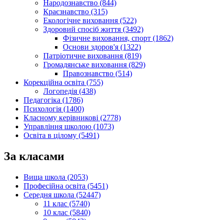
Народознавство (844)
Краєзнавство (315)
Екологічне виховання (522)
Здоровий спосіб життя (3492)
Фізичне виховання, спорт (1862)
Основи здоров'я (1322)
Патріотичне виховання (819)
Громадянське виховання (829)
Правознавство (514)
Корекційна освіта (755)
Логопедія (438)
Педагогіка (1786)
Психологія (1400)
Класному керівникові (2778)
Управління школою (1073)
Освіта в цілому (5491)
За класами
Вища школа (2053)
Професійна освіта (5451)
Середня школа (52447)
11 клас (5740)
10 клас (5840)