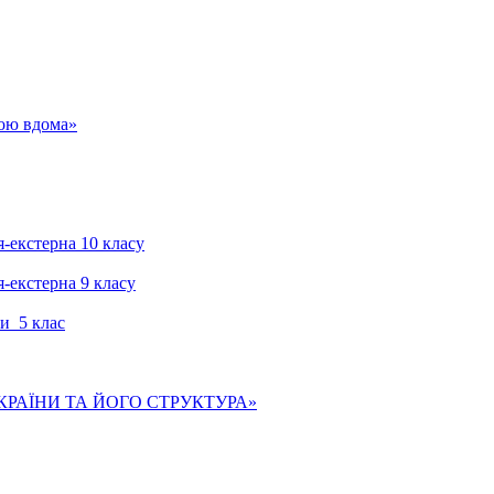
гою вдома»
я-екстерна 10 класу
я-екстерна 9 класу
и 5 клас
КРАЇНИ ТА ЙОГО СТРУКТУРА»