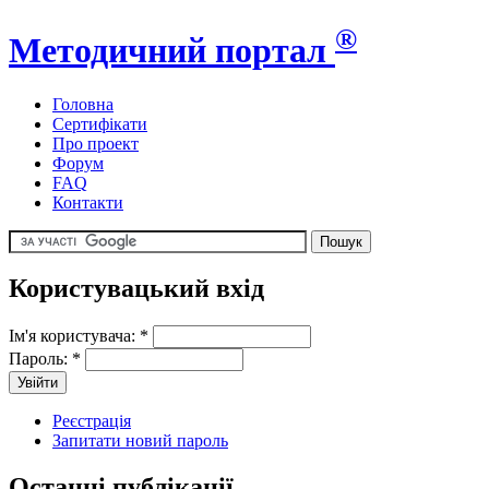
®
Методичний портал
Головна
Сертифікати
Про проект
Форум
FAQ
Контакти
Користувацький вхід
Ім'я користувача:
*
Пароль:
*
Реєстрація
Запитати новий пароль
Останні публікації