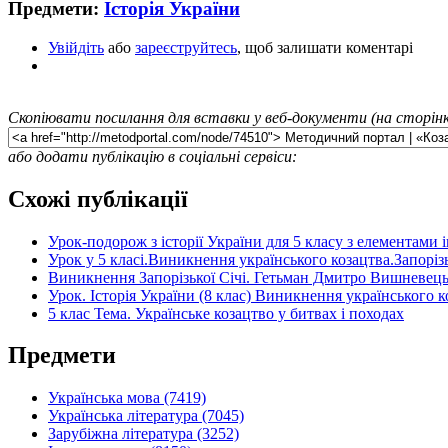
Предмети:
Історія України
Увійдіть
або
зареєструйтесь
, щоб залишати коментарі
Скопіювати посилання для вставки у веб-документи (на сторінк
або додати публікацію в соціальні сервіси:
Схожі публікації
Урок-подорож з історії України для 5 класу з елементами 
Урок у 5 класі.Виникнення українського козацтва.Запорізь
Виникнення Запорізької Січі. Гетьман Дмитро Вишневецьк
Урок. Історія України (8 клас) Виникнення українського ко
5 клас Тема. Українське козацтво у битвах і походах
Предмети
Українська мова (7419)
Українська література (7045)
Зарубіжна література (3252)