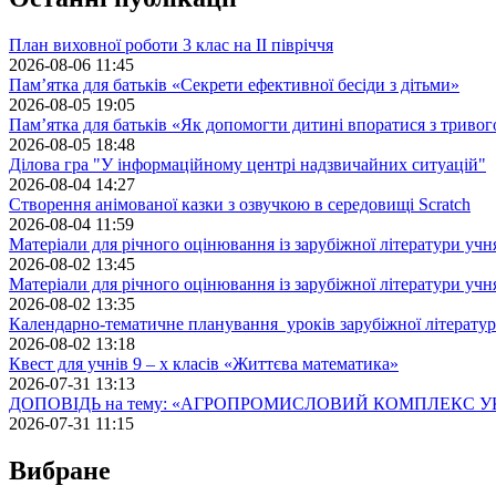
План виховної роботи 3 клас на II півріччя
2026-08-06 11:45
Пам’ятка для батьків «Секрети ефективної бесіди з дітьми»
2026-08-05 19:05
Пам’ятка для батьків «Як допомогти дитині впоратися з триво
2026-08-05 18:48
Ділова гра "У інформаційному центрі надзвичайних ситуацій"
2026-08-04 14:27
Створення анімованої казки з озвучкою в середовищі Scratch
2026-08-04 11:59
Матеріали для річного оцінювання із зарубіжної літератури учн
2026-08-02 13:45
Матеріали для річного оцінювання із зарубіжної літератури учн
2026-08-02 13:35
Календарно-тематичне планування уроків зарубіжної літератур
2026-08-02 13:18
Квест для учнів 9 – х класів «Життєва математика»
2026-07-31 13:13
ДОПОВІДЬ на тему: «АГРОПРОМИСЛОВИЙ КОМПЛЕКС У
2026-07-31 11:15
Вибране