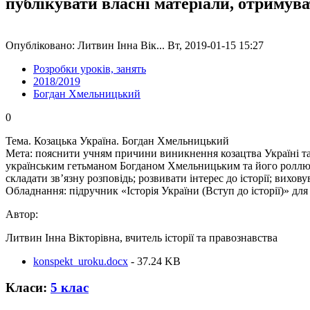
публікувати власні матеріали, отримув
Опубліковано: Литвин Інна Вік... Вт, 2019-01-15 15:27
Розробки уроків, занять
2018/2019
Богдан Хмельницький
0
Тема. Козацька Україна. Богдан Хмельницький
Мета: пояснити учням причини виникнення козацтва Україні та у
українським гетьманом Богданом Хмельницьким та його роллю в
складати зв’язну розповідь; розвивати інтерес до історії; вихо
Обладнання: підручник «Історія України (Вступ до історії)» для 5
Автор:
Литвин Інна Вікторівна, вчитель історії та правознавства
konspekt_uroku.docx
- 37.24 KB
Класи:
5 клас