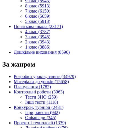
9 клас (5943)
8 клас (5913)
7 клас (6150)
6 клас (5659)
5 клас (5913)
Початкова школа (23171)
4 клас (3787)
3 клас (3945)
2 клас (3943)
1 клас (3886)
Дошкільне виховання (8596)
За жанром
Розробки уроків, занять (34979)
Матеріали до уроків (15658)
Планування (1782)
Контрольні роботи (3063)
Тести ЗНО (259)
Інші тести (1118)
Конкурси, турніри (2481)
Ігри, квести (942)
Олімпіади (345)
Проектні технології (1339)
Дослідні роботи (476)