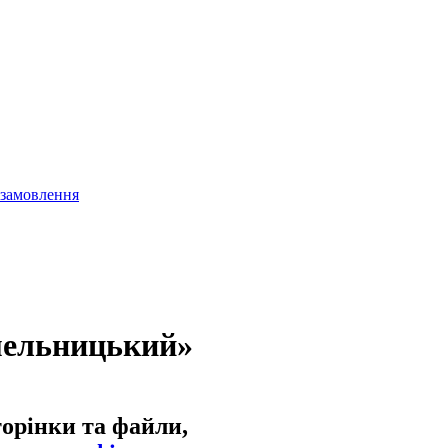
 замовлення
мельницький»
торінки та файли,