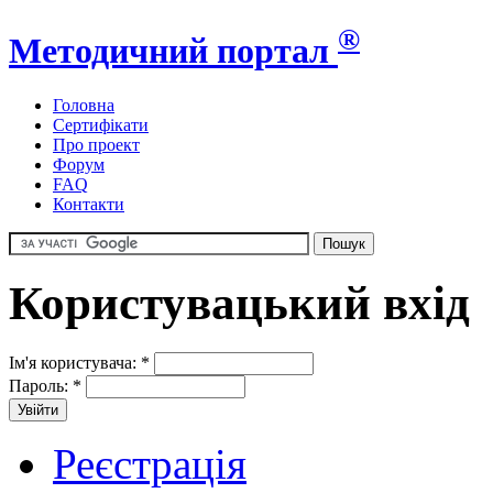
®
Методичний портал
Головна
Сертифікати
Про проект
Форум
FAQ
Контакти
Користувацький вхід
Ім'я користувача:
*
Пароль:
*
Реєстрація