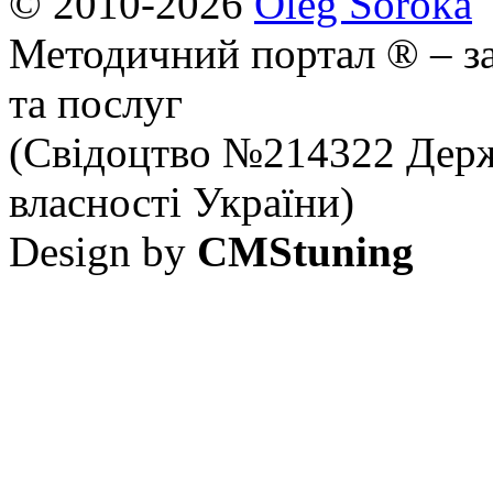
© 2010-2026
Oleg Soroka
Методичний портал ® – за
та послуг
(Свідоцтво №214322 Держ
власності України)
Design by
CMStuning