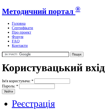
®
Методичний портал
Головна
Сертифікати
Про проект
Форум
FAQ
Контакти
Користувацький вхід
Ім'я користувача:
*
Пароль:
*
Реєстрація