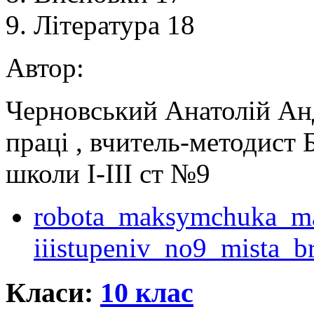
9. Література 18
Автор:
Черновський Анатолій Анд
праці , вчитель-методист 
школи І-ІІІ ст №9
robota_maksymchuka_ma
iiistupeniv_no9_mista_b
Класи:
10 клас