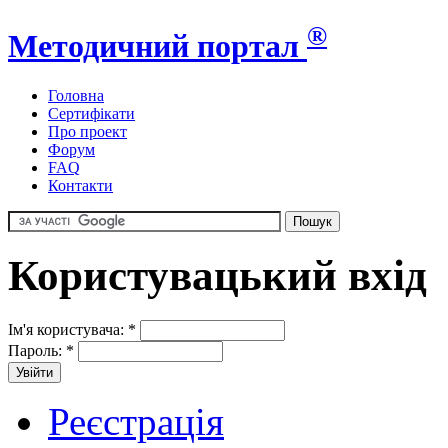
®
Методичний портал
Головна
Сертифікати
Про проект
Форум
FAQ
Контакти
Користувацький вхід
Ім'я користувача:
*
Пароль:
*
Реєстрація