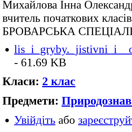
Михайлова Інна Олександ
вчитель початкових класів
БРОВАРСЬКА СПЕЦІАЛІЗ
lis_i_gryby._jistivni_i_
- 61.69 KB
Класи:
2 клас
Предмети:
Природознав
Увійдіть
або
зареєструй