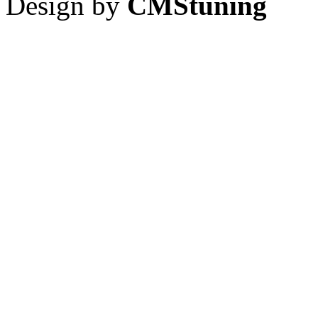
Design by
CMStuning