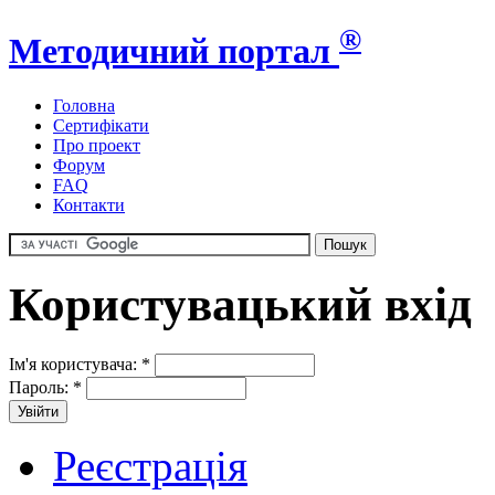
®
Методичний портал
Головна
Сертифікати
Про проект
Форум
FAQ
Контакти
Користувацький вхід
Ім'я користувача:
*
Пароль:
*
Реєстрація