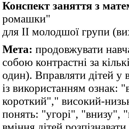
Конспект заняття з мат
ромашки"
для ІІ молодшої групи (в
Мета:
продовжувати навча
собою контрастні за кільк
один). Вправляти дітей у 
із використанням ознак: 
короткий"," високий-низь
понять: "угорі", "внизу", 
вміння дітей розпізнават