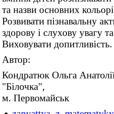
та назви основних кольорі
Розвивати пізнавальну акт
здорову і слухову увагу т
Виховувати допитливість.
Автор:
Кондратюк Ольга Анатолії
"Білочка",
м. Первомайськ
zanyattya_z_matematyky