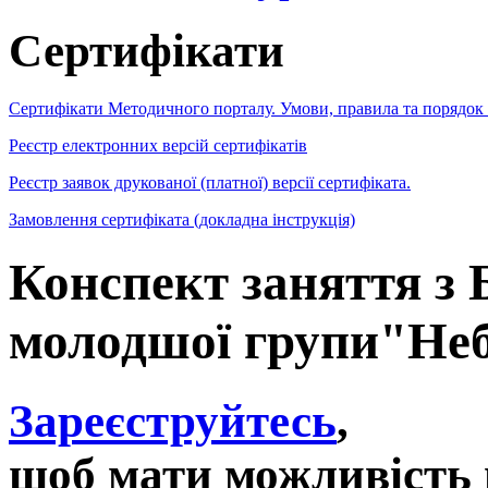
Сертифікати
Сертифікати Методичного порталу. Умови, правила та порядок
Реєстр електронних версій сертифікатів
Реєстр заявок друкованої (платної) версії сертифіката.
Замовлення сертифіката (докладна інструкція)
Конспект заняття з 
молодшої групи"Неб
Зареєструйтесь
,
щоб мати можливість 