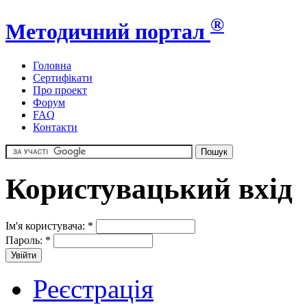
®
Методичний портал
Головна
Сертифікати
Про проект
Форум
FAQ
Контакти
Користувацький вхід
Ім'я користувача:
*
Пароль:
*
Реєстрація