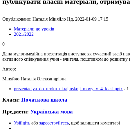
публікувати власні матеріали, отримув
Опубліковано: Наталія Міняйло Нд, 2022-01-09 17:15
Матеріали до уроків
2021/2022
0
Дана мультимедійна презентація виступає як сучасний засіб н
активного спілкування учня - вчителя, поштовхом до розвитку 
Автор:
Міняйло Наталія Олександрівна
prezentaciya_do_uroku_ukrajinskoji_movy_v_4_klasi.pptx
- 1
Класи:
Початкова школа
Предмети:
Українська мова
Увійдіть
або
зареєструйтесь
, щоб залишати коментарі