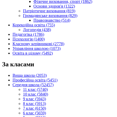
Фізичне виховання, спорт (1862)
Основи здоров'я (1322)
Патріотичне виховання (819)
Громадянське виховання (829)
Правознавство (514)
Корекційна освіта (755)
Логопедія (438)
Педагогіка (1786)
Психологія (1400)
Класному керівникові (2778)
Управління школою (1073)
Освіта в цілому (5492)
За класами
Вища школа (2053)
Професійна освіта (5451)
Середня школа (52457)
11 клас (5740)
10 клас (5840)
9 клас (5943)
8 клас (5913)
7 клас (6150)
6 клас (5659)