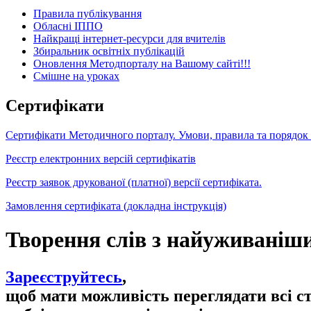
Правила публікування
Обласні ІППО
Найкращі інтернет-ресурси для вчителів
Збиральник освітніх публікацій
Оновлення Методпорталу на Вашому сайті!!!
Cмішне на уроках
Сертифікати
Сертифікати Методичного порталу. Умови, правила та порядок
Реєстр електронних версій сертифікатів
Реєстр заявок друкованої (платної) версії сертифіката.
Замовлення сертифіката (докладна інструкція)
Творення слів з найуживаніш
Зареєструйтесь
,
щоб мати можливість переглядати всі с