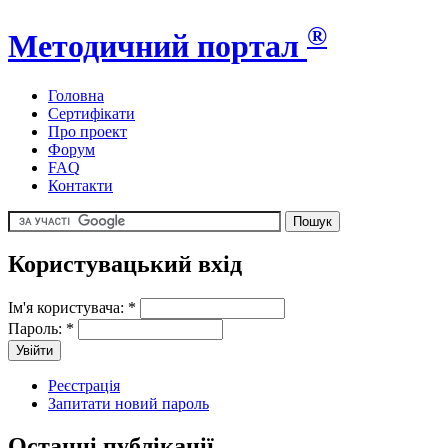
®
Методичний портал
Головна
Сертифікати
Про проект
Форум
FAQ
Контакти
Користувацький вхід
Ім'я користувача:
*
Пароль:
*
Реєстрація
Запитати новий пароль
Останні публікації