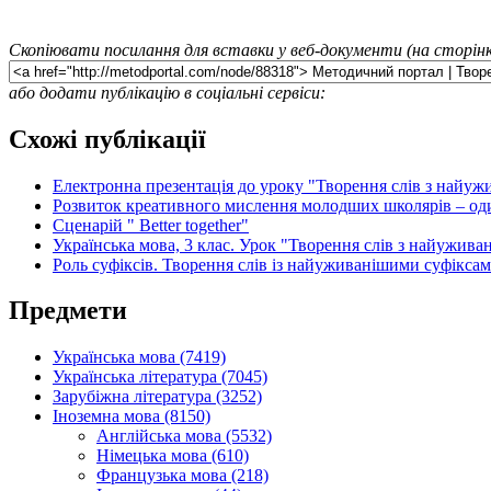
Скопіювати посилання для вставки у веб-документи (на сторінк
або додати публікацію в соціальні сервіси:
Схожі публікації
Електронна презентація до уроку "Творення слів з найу
Розвиток креативного мислення молодших школярів – од
Сценарій " Better together"
Українська мова, 3 клас. Урок "Творення слів з найужив
Роль суфіксів. Творення слів із найуживанішими суфікса
Предмети
Українська мова (7419)
Українська література (7045)
Зарубіжна література (3252)
Іноземна мова (8150)
Англійська мова (5532)
Німецька мова (610)
Французька мова (218)