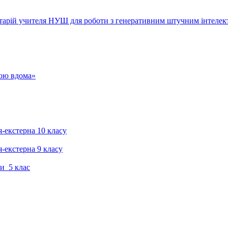
тарій учителя НУШ для роботи з генеративним штучним інтелек
гою вдома»
я-екстерна 10 класу
я-екстерна 9 класу
и 5 клас