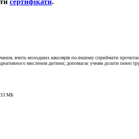
ати
сертифікати
.
авчання, вчить молодших школярів по-іншому сприймати прочитан
креативного мислення дитини; допомагає учням долати певні труд
.33 MБ