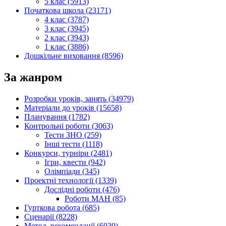
5 клас (5913)
Початкова школа (23171)
4 клас (3787)
3 клас (3945)
2 клас (3943)
1 клас (3886)
Дошкільне виховання (8596)
За жанром
Розробки уроків, занять (34979)
Матеріали до уроків (15658)
Планування (1782)
Контрольні роботи (3063)
Тести ЗНО (259)
Інші тести (1118)
Конкурси, турніри (2481)
Ігри, квести (942)
Олімпіади (345)
Проектні технології (1339)
Дослідні роботи (476)
Роботи МАН (85)
Гурткова робота (685)
Сценарії (8228)
Метод. рекомендації (6030)