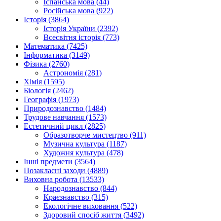
Іспанська мова (44)
Російська мова (922)
Історія (3864)
Історія України (2392)
Всесвітня історія (773)
Математика (7425)
Інформатика (3149)
Фізика (2760)
Астрономія (281)
Хімія (1595)
Біологія (2462)
Географія (1973)
Природознавство (1484)
Трудове навчання (1573)
Естетичний цикл (2825)
Образотворче мистецтво (911)
Музична культура (1187)
Художня культура (478)
Інші предмети (3564)
Позакласні заходи (4889)
Виховна робота (13533)
Народознавство (844)
Краєзнавство (315)
Екологічне виховання (522)
Здоровий спосіб життя (3492)