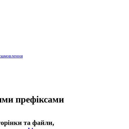
 замовлення
ими префіксами
торінки та файли,