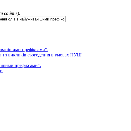
и сайтів):
живанішими префіксами".
ин з викликів сьогодення в умовах НУШ
анішими префіксами".
ми