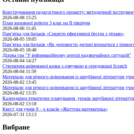
Конструювання педагогічного промпту: методичний інструмен
2026-08-08 15:25
План виховної роботи 3 клас на II півріччя
2026-08-06 11:45
Пам’ятка для батьків «Секрети ефективної бесіди з дітьми»
2026-08-05 19:05
Пам’ятка для батьків «Як допомогти дитині впоратися з триво
2026-08-05 18:48
Ділова гра "У інформаційному центрі надзвичайних ситуацій"
2026-08-04 14:27
Створення анімованої казки з озвучкою в середовищі Scratch
2026-08-04 11:59
Матеріали для річного оцінювання із зарубіжної літератури учн
2026-08-02 13:45
Матеріали для річного оцінювання із зарубіжної літератури учн
2026-08-02 13:35
Календарно-тематичне планування уроків зарубіжної літератур
2026-08-02 13:18
Квест для учнів 9 – х класів «Життєва математика»
2026-07-31 13:13
Вибране