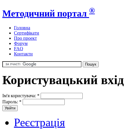
®
Методичний портал
Головна
Сертифікати
Про проект
Форум
FAQ
Контакти
Користувацький вхід
Ім'я користувача:
*
Пароль:
*
Реєстрація