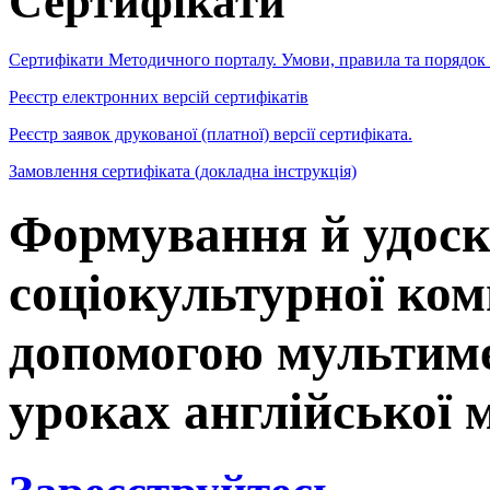
Сертифікати
Сертифікати Методичного порталу. Умови, правила та порядок
Реєстр електронних версій сертифікатів
Реєстр заявок друкованої (платної) версії сертифіката.
Замовлення сертифіката (докладна інструкція)
Формування й удос
соціокультурної комп
допомогою мультиме
уроках англійської 