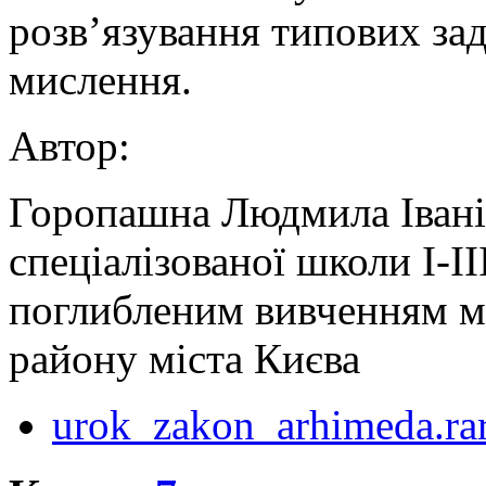
розв’язування типових за
мислення.
Автор:
Горопашна Людмила Іванів
спеціалізованої школи І-ІІ
поглибленим вивченням м
району міста Києва
urok_zakon_arhimeda.ra