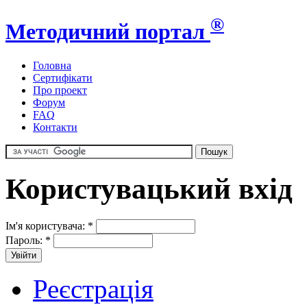
®
Методичний портал
Головна
Сертифікати
Про проект
Форум
FAQ
Контакти
Користувацький вхід
Ім'я користувача:
*
Пароль:
*
Реєстрація