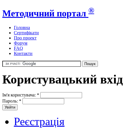
®
Методичний портал
Головна
Сертифікати
Про проект
Форум
FAQ
Контакти
Користувацький вхід
Ім'я користувача:
*
Пароль:
*
Реєстрація