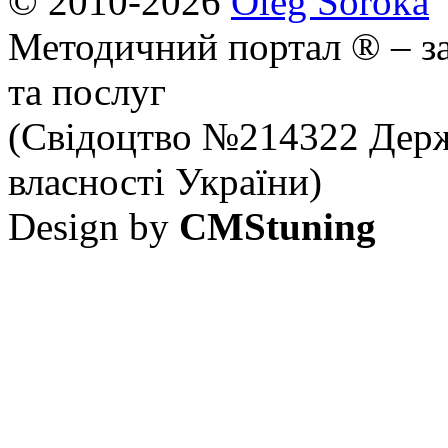
© 2010-2026
Oleg Soroka
Методичний портал ® – за
та послуг
(Свідоцтво №214322 Держ
власності України)
Design by
CMStuning