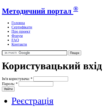
®
Методичний портал
Головна
Сертифікати
Про проект
Форум
FAQ
Контакти
Користувацький вхід
Ім'я користувача:
*
Пароль:
*
Реєстрація