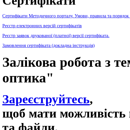
Сертифікати
Сертифікати Методичного порталу. Умови, правила та порядок
Реєстр електронних версій сертифікатів
Реєстр заявок друкованої (платної) версії сертифіката.
Замовлення сертифіката (докладна інструкція)
Залікова робота з т
оптика"
Зареєструйтесь
,
щоб мати можливість 
та файли,