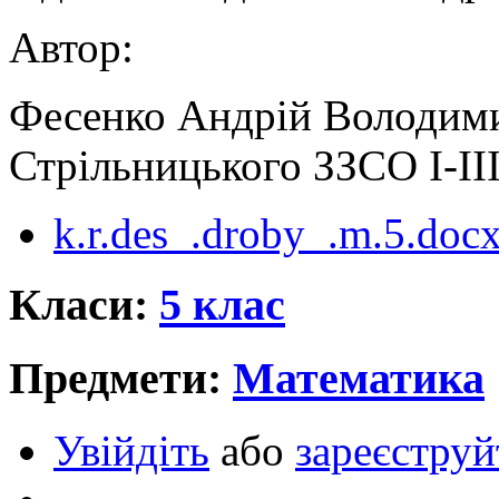
Автор:
Фесенко Андрій Володими
Стрільницького ЗЗСО І-ІІІ
k.r.des_.droby_.m.5.doc
Класи:
5 клас
Предмети:
Математика
Увійдіть
або
зареєструй