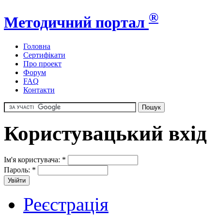
®
Методичний портал
Головна
Сертифікати
Про проект
Форум
FAQ
Контакти
Користувацький вхід
Ім'я користувача:
*
Пароль:
*
Реєстрація