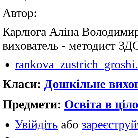
Автор:
Карлюга Аліна Володимир
вихователь - методист З
rankova_zustrich_groshi
Класи:
Дошкільне вихо
Предмети:
Освіта в ціл
Увійдіть
або
зареєструй