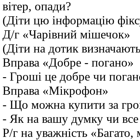
вітер, опади?
(Діти цю інформацію фікс
Д/г «Чарівний мішечок»
(Діти на дотик визначають
Вправа «Добре - погано»
- Гроші це добре чи поган
Вправа «Мікрофон»
- Що можна купити за гро
- Як на вашу думку чи вс
Р/г на уважність «Багато,