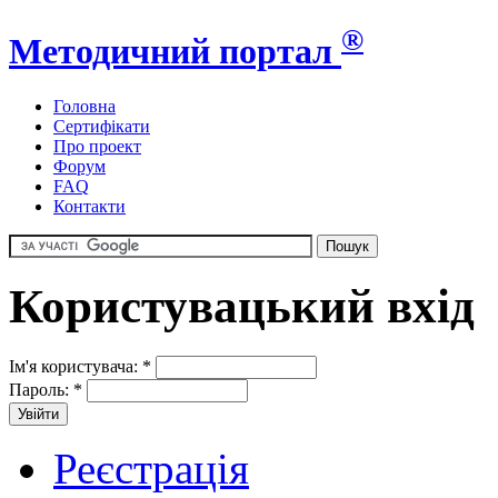
®
Методичний портал
Головна
Сертифікати
Про проект
Форум
FAQ
Контакти
Користувацький вхід
Ім'я користувача:
*
Пароль:
*
Реєстрація