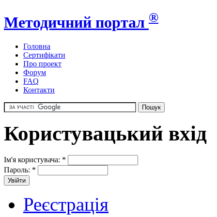
®
Методичний портал
Головна
Сертифікати
Про проект
Форум
FAQ
Контакти
Користувацький вхід
Ім'я користувача:
*
Пароль:
*
Реєстрація