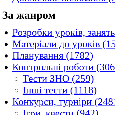
За жанром
Розробки уроків, занять
Матеріали до уроків (1
Планування (1782)
Контрольні роботи (306
Тести ЗНО (259)
Інші тести (1118)
Конкурси, турніри (248
Ігри, квести (942)