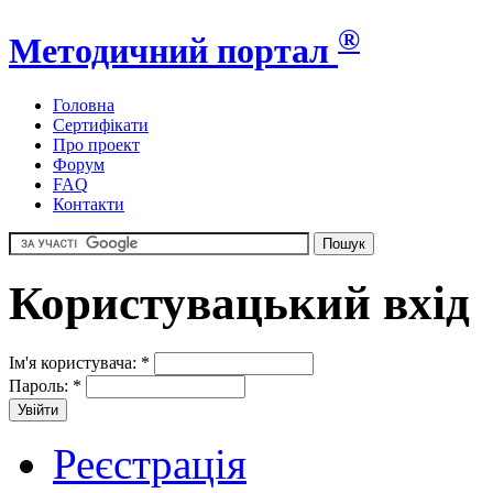
®
Методичний портал
Головна
Сертифікати
Про проект
Форум
FAQ
Контакти
Користувацький вхід
Ім'я користувача:
*
Пароль:
*
Реєстрація