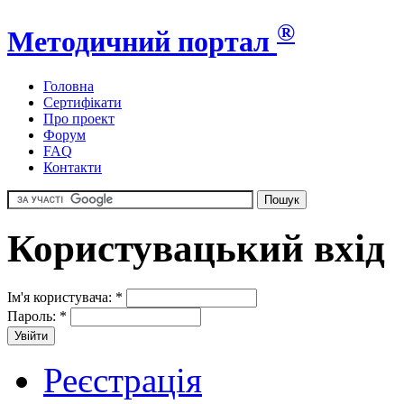
®
Методичний портал
Головна
Сертифікати
Про проект
Форум
FAQ
Контакти
Користувацький вхід
Ім'я користувача:
*
Пароль:
*
Реєстрація