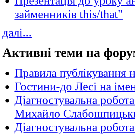
Презентація до уроку а
займенників this/that"
далі...
Активні теми на фору
Правила публікування 
Гостини-до Лесі на іме
Діагностувальна робота
Михайло Слабошпицьк
Діагностувальна робота