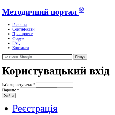
®
Методичний портал
Головна
Сертифікати
Про проект
Форум
FAQ
Контакти
Користувацький вхід
Ім'я користувача:
*
Пароль:
*
Реєстрація