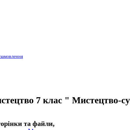
 замовлення
стецтво 7 клас " Мистецтво-су
торінки та файли,