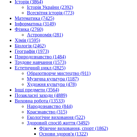
Історія (3864)
Історія України (2392)
Всесвітня історія (773)
Математика (7425)
Інформатика (3149)
Фізика (2760)
Астрономія (281)
Хімія (1595)
Біологія (2462)
Географія (1973)
Природознавство (1484)
Трудове навчання (1573)
Естетичний цикл (2825)
Образотворче мистецтво (911)
Музична культура (1187)
Художня культура (478)
Інші предмети (3564)
Позакласні заходи (4889)
Виховна робота (13533)
Народознавство (844)
Краєзнавство (315)
Екологічне виховання (522)
Здоровий спосіб життя (3492)
Фізичне виховання, спорт (1862)
Основи здоров'я (1322)