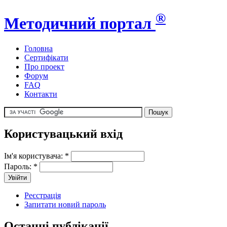
®
Методичний портал
Головна
Сертифікати
Про проект
Форум
FAQ
Контакти
Користувацький вхід
Ім'я користувача:
*
Пароль:
*
Реєстрація
Запитати новий пароль
Останні публікації