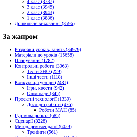
4 клас (3787)
3 клас (3945)
2 клас (3943)
1 клас (3886)
Дошкільне виховання (8596)
За жанром
Розробки уроків, занять (34979)
Матеріали до уроків (15658)
Планування (1782)
Контрольні роботи (3063)
Тести ЗНО (259)
Інші тести (1118)
Конкурси, турніри (2481)
Ігри, квести (942)
Олімпіади (345)
Проектні технології (1339)
Дослідні роботи (476)
Роботи МАН (85)
Гурткова робота (685)
Сценарії (8228)
Метод. рекомендації (6029)
Тренінги (561)