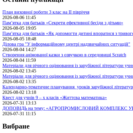
План виховної роботи 3 клас на II півріччя
2026-08-06 11:45
Пам’ятка для батьків «Секрети ефективної бесіди з дітьми»
2026-08-05 19:05
Пам’ятка для батьків «Як допомогти дитині впоратися з триво
2026-08-05 18:48
Ділова гра "У інформаційному центрі надзвичайних ситуацій"
2026-08-04 14:27
Створення анімованої казки з озвучкою в середовищі Scratch
2026-08-04 11:59
Матеріали для річного оцінювання із зарубіжної літератури учн
2026-08-02 13:45
Матеріали для річного оцінювання із зарубіжної літератури учн
2026-08-02 13:35
Календарно-тематичне планування уроків зарубіжної літератур
2026-08-02 13:18
Квест для учнів 9 – х класів «Життєва математика»
2026-07-31 13:13
ДОПОВІДЬ на тему: «АГРОПРОМИСЛОВИЙ КОМПЛЕКС У
2026-07-31 11:15
Вибране