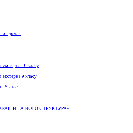
гою вдома»
я-екстерна 10 класу
я-екстерна 9 класу
и 5 клас
КРАЇНИ ТА ЙОГО СТРУКТУРА»