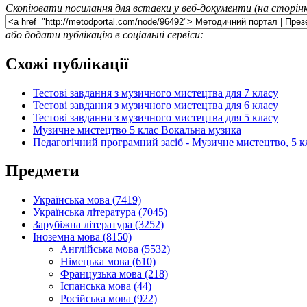
Скопіювати посилання для вставки у веб-документи (на сторінк
або додати публікацію в соціальні сервіси:
Схожі публікації
Тестові завдання з музичного мистецтва для 7 класу
Тестові завдання з музичного мистецтва для 6 класу
Тестові завдання з музичного мистецтва для 5 класу
Музичне мистецтво 5 клас Вокальна музика
Педагогічний програмний засіб - Музичне мистецтво, 5 к
Предмети
Українська мова (7419)
Українська література (7045)
Зарубіжна література (3252)
Іноземна мова (8150)
Англійська мова (5532)
Німецька мова (610)
Французька мова (218)
Іспанська мова (44)
Російська мова (922)