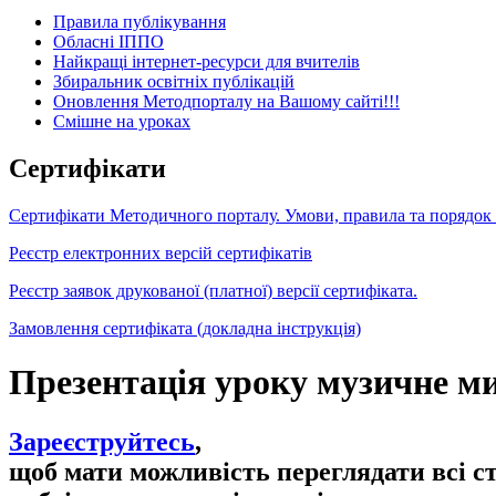
Правила публікування
Обласні ІППО
Найкращі інтернет-ресурси для вчителів
Збиральник освітніх публікацій
Оновлення Методпорталу на Вашому сайті!!!
Cмішне на уроках
Сертифікати
Сертифікати Методичного порталу. Умови, правила та порядок
Реєстр електронних версій сертифікатів
Реєстр заявок друкованої (платної) версії сертифіката.
Замовлення сертифіката (докладна інструкція)
Презентація уроку музичне ми
Зареєструйтесь
,
щоб мати можливість переглядати всі с