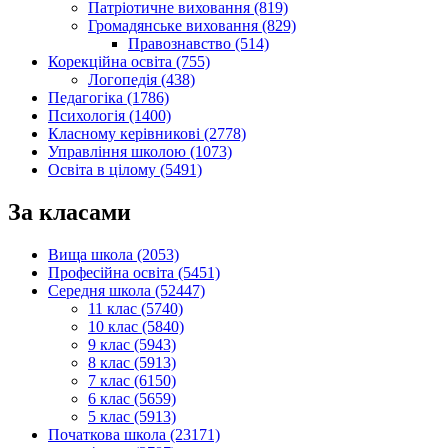
Патріотичне виховання (819)
Громадянське виховання (829)
Правознавство (514)
Корекційна освіта (755)
Логопедія (438)
Педагогіка (1786)
Психологія (1400)
Класному керівникові (2778)
Управління школою (1073)
Освіта в цілому (5491)
За класами
Вища школа (2053)
Професійна освіта (5451)
Середня школа (52447)
11 клас (5740)
10 клас (5840)
9 клас (5943)
8 клас (5913)
7 клас (6150)
6 клас (5659)
5 клас (5913)
Початкова школа (23171)