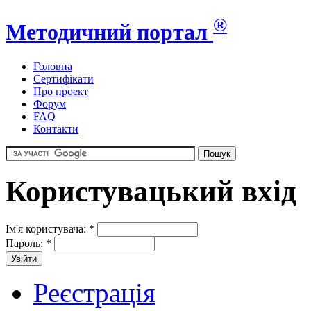
®
Методичний портал
Головна
Сертифікати
Про проект
Форум
FAQ
Контакти
Користувацький вхід
Ім'я користувача:
*
Пароль:
*
Реєстрація