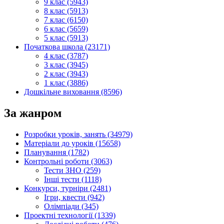
9 клас (5943)
8 клас (5913)
7 клас (6150)
6 клас (5659)
5 клас (5913)
Початкова школа (23171)
4 клас (3787)
3 клас (3945)
2 клас (3943)
1 клас (3886)
Дошкільне виховання (8596)
За жанром
Розробки уроків, занять (34979)
Матеріали до уроків (15658)
Планування (1782)
Контрольні роботи (3063)
Тести ЗНО (259)
Інші тести (1118)
Конкурси, турніри (2481)
Ігри, квести (942)
Олімпіади (345)
Проектні технології (1339)