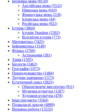
Іноземна мова (8150)
Англійська мова (5532)
Німецька мова (610)
Французька мова (218)
Іспанська мова (44)
Російська мова (922)
Історія (3864)
Історія України (2392)
Всесвітня історія (773)
Математика (7425)
Інформатика (3149)
Фізика (2760)
Астрономія (281)
Хімія (1595)
Біологія (2462)
Географія (1973)
Природознавство (1484)
Трудове навчання (1573)
Естетичний цикл (2825)
Образотворче мистецтво (911)
Музична культура (1187)
Художня культура (478)
Інші предмети (3564)
Позакласні заходи (4889)
Виховна робота (13533)