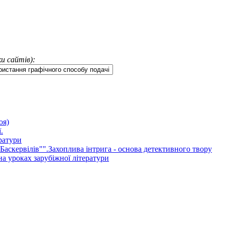
и сайтів):
оя)
.
ратури
Баскервілів"".Захоплива інтрига - основа детективного твору
а уроках зарубіжної літератури