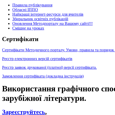
Правила публікування
Обласні ІППО
Найкращі інтернет-ресурси для вчителів
Збиральник освітніх публікацій
Оновлення Методпорталу на Вашому сайті!!!
Cмішне на уроках
Сертифікати
Сертифікати Методичного порталу. Умови, правила та порядок
Реєстр електронних версій сертифікатів
Реєстр заявок друкованої (платної) версії сертифіката.
Замовлення сертифіката (докладна інструкція)
Використання графічного спос
зарубіжної літератури.
Зареєструйтесь
,