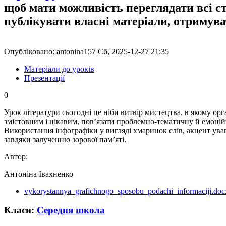
щоб мати можливість переглядати всі с
публікувати власні матеріали, отримув
Опубліковано: antonina157 Сб, 2025-12-27 21:35
Матеріали до уроків
Презентації
0
Урок літератури сьогодні це ніби витвір мистецтва, в якому орга
змістовним і цікавим, пов’язати проблемно-тематичну й емоцій
Використання інфографіки у вигляді хмаринок слів, акцент ув
завдяки залученню зорової пам’яті.
Автор:
Антоніна Івахненко
vykorystannya_grafichnogo_sposobu_podachi_informaciji.doc
Класи:
Середня школа