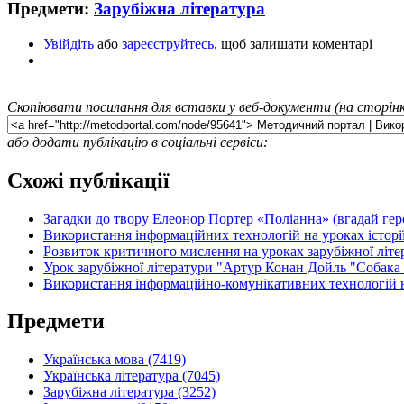
Предмети:
Зарубіжна література
Увійдіть
або
зареєструйтесь
, щоб залишати коментарі
Скопіювати посилання для вставки у веб-документи (на сторінк
або додати публікацію в соціальні сервіси:
Схожі публікації
Загадки до твору Елеонор Портер «Поліанна» (вгадай гер
Використання інформаційних технологій на уроках історії
Розвиток критичного мислення на уроках зарубіжної літе
Урок зарубіжної літератури "Артур Конан Дойль "Собака 
Використання інформаційно-комунікативних технологій н
Предмети
Українська мова (7419)
Українська література (7045)
Зарубіжна література (3252)