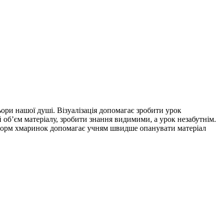
льори нашої душі. Візуалізація допомагає зробити урок
об’єм матеріалу, зробити знання видимими, а урок незабутнім.
а форм хмаринок допомагає учням швидше опанувати матеріал