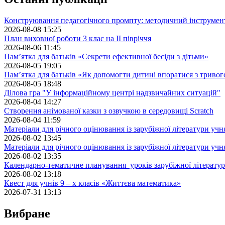
Конструювання педагогічного промпту: методичний інструмен
2026-08-08 15:25
План виховної роботи 3 клас на II півріччя
2026-08-06 11:45
Пам’ятка для батьків «Секрети ефективної бесіди з дітьми»
2026-08-05 19:05
Пам’ятка для батьків «Як допомогти дитині впоратися з триво
2026-08-05 18:48
Ділова гра "У інформаційному центрі надзвичайних ситуацій"
2026-08-04 14:27
Створення анімованої казки з озвучкою в середовищі Scratch
2026-08-04 11:59
Матеріали для річного оцінювання із зарубіжної літератури учн
2026-08-02 13:45
Матеріали для річного оцінювання із зарубіжної літератури учн
2026-08-02 13:35
Календарно-тематичне планування уроків зарубіжної літератур
2026-08-02 13:18
Квест для учнів 9 – х класів «Життєва математика»
2026-07-31 13:13
Вибране