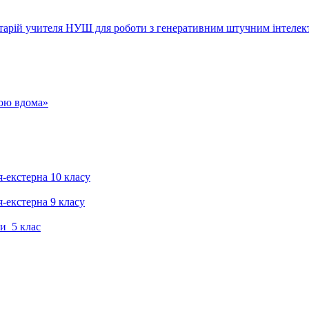
тарій учителя НУШ для роботи з генеративним штучним інтелек
гою вдома»
я-екстерна 10 класу
я-екстерна 9 класу
и 5 клас