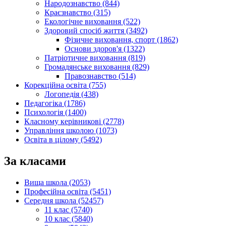
Народознавство (844)
Краєзнавство (315)
Екологічне виховання (522)
Здоровий спосіб життя (3492)
Фізичне виховання, спорт (1862)
Основи здоров'я (1322)
Патріотичне виховання (819)
Громадянське виховання (829)
Правознавство (514)
Корекційна освіта (755)
Логопедія (438)
Педагогіка (1786)
Психологія (1400)
Класному керівникові (2778)
Управління школою (1073)
Освіта в цілому (5492)
За класами
Вища школа (2053)
Професійна освіта (5451)
Середня школа (52457)
11 клас (5740)
10 клас (5840)