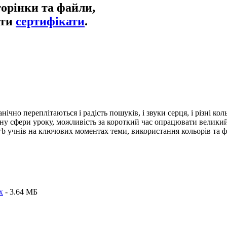
торінки та файли,
ати
сертифікати
.
нічно переплітаються і радість пошуків, і звуки серця, і різні ко
ну сфери уроку, можливість за короткий час опрацювати великий 
агb учнів на ключових моментах теми, використання кольорів т
x
- 3.64 MБ