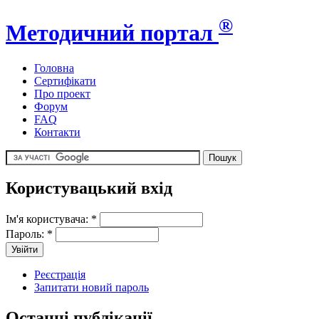
®
Методичний портал
Головна
Сертифікати
Про проект
Форум
FAQ
Контакти
Користувацький вхід
Ім'я користувача:
*
Пароль:
*
Реєстрація
Запитати новий пароль
Останні публікації