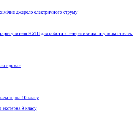
 хімічне джерело електричного струму"
тарій учителя НУШ для роботи з генеративним штучним інтелек
гою вдома»
я-екстерна 10 класу
я-екстерна 9 класу