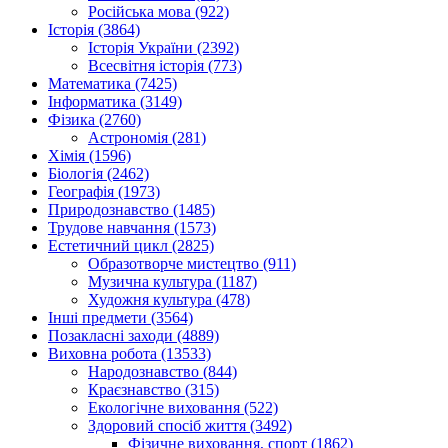
Російська мова (922)
Історія (3864)
Історія України (2392)
Всесвітня історія (773)
Математика (7425)
Інформатика (3149)
Фізика (2760)
Астрономія (281)
Хімія (1596)
Біологія (2462)
Географія (1973)
Природознавство (1485)
Трудове навчання (1573)
Естетичний цикл (2825)
Образотворче мистецтво (911)
Музична культура (1187)
Художня культура (478)
Інші предмети (3564)
Позакласні заходи (4889)
Виховна робота (13533)
Народознавство (844)
Краєзнавство (315)
Екологічне виховання (522)
Здоровий спосіб життя (3492)
Фізичне виховання, спорт (1862)