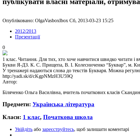
публікувати власні матеріали, отримув
Опубліковано: OlgaVasboxlbox Сб, 2013-03-23 15:25
2012/2013
Презентації
0
1 клас. Читання. Для тих, хто хоче навчитися швидко читати і в
Букви Я-ДЗ. К. С. Прищепа, В. І. Колесниченко “Буквар”, м. Киї
У тренажері надаються слова до текстів Букваря. Можна регулю
http://yadi.sk/d/cKgpNMzH3U59Q
Автор:
Біляченко Ольга Василівна, вчитель початкових класів Скандина
Предмети:
Українська література
Класи:
1 клас
,
Початкова школа
Увійдіть
або
зареєструйтесь
, щоб залишати коментарі