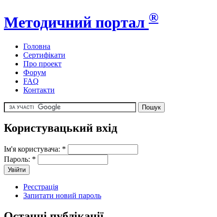
®
Методичний портал
Головна
Сертифікати
Про проект
Форум
FAQ
Контакти
Користувацький вхід
Ім'я користувача:
*
Пароль:
*
Реєстрація
Запитати новий пароль
Останні публікації