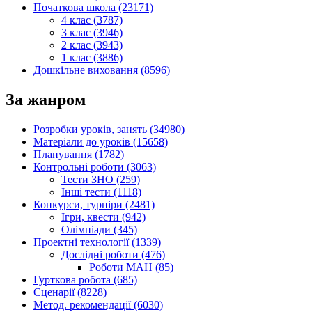
Початкова школа (23171)
4 клас (3787)
3 клас (3946)
2 клас (3943)
1 клас (3886)
Дошкільне виховання (8596)
За жанром
Розробки уроків, занять (34980)
Матеріали до уроків (15658)
Планування (1782)
Контрольні роботи (3063)
Тести ЗНО (259)
Інші тести (1118)
Конкурси, турніри (2481)
Ігри, квести (942)
Олімпіади (345)
Проектні технології (1339)
Дослідні роботи (476)
Роботи МАН (85)
Гурткова робота (685)
Сценарії (8228)
Метод. рекомендації (6030)