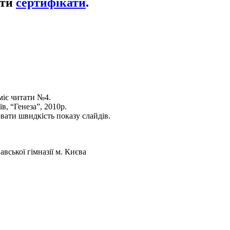
ати
сертифікати
.
міє читати №4.
в, “Генеза”, 2010р.
вати швидкість показу слайдів.
вської гімназії м. Києва