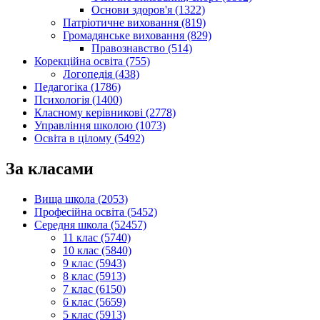
Основи здоров'я (1322)
Патріотичне виховання (819)
Громадянське виховання (829)
Правознавство (514)
Корекційна освіта (755)
Логопедія (438)
Педагогіка (1786)
Психологія (1400)
Класному керівникові (2778)
Управління школою (1073)
Освіта в цілому (5492)
За класами
Вища школа (2053)
Професійна освіта (5452)
Середня школа (52457)
11 клас (5740)
10 клас (5840)
9 клас (5943)
8 клас (5913)
7 клас (6150)
6 клас (5659)
5 клас (5913)