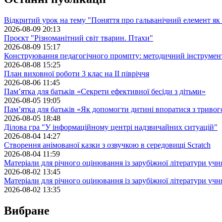
Відкритий урок на тему "Поняття про гальванічний елемент як
2026-08-09 20:13
Проєкт "Різноманітний світ тварин. Птахи"
2026-08-09 15:17
Конструювання педагогічного промпту: методичний інструмен
2026-08-08 15:25
План виховної роботи 3 клас на II півріччя
2026-08-06 11:45
Пам’ятка для батьків «Секрети ефективної бесіди з дітьми»
2026-08-05 19:05
Пам’ятка для батьків «Як допомогти дитині впоратися з триво
2026-08-05 18:48
Ділова гра "У інформаційному центрі надзвичайних ситуацій"
2026-08-04 14:27
Створення анімованої казки з озвучкою в середовищі Scratch
2026-08-04 11:59
Матеріали для річного оцінювання із зарубіжної літератури учн
2026-08-02 13:45
Матеріали для річного оцінювання із зарубіжної літератури учн
2026-08-02 13:35
Вибране