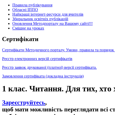
Правила публікування
Обласні ІППО
Найкращі інтернет-ресурси для вчителів
Збиральник освітніх публікацій
Оновлення Методпорталу на Вашому сайті!!!
Cмішне на уроках
Сертифікати
Сертифікати Методичного порталу. Умови, правила та порядок
Реєстр електронних версій сертифікатів
Реєстр заявок друкованої (платної) версії сертифіката.
Замовлення сертифіката (докладна інструкція)
1 клас. Читання. Для тих, хто
Зареєструйтесь
,
щоб мати можливість переглядати всі с