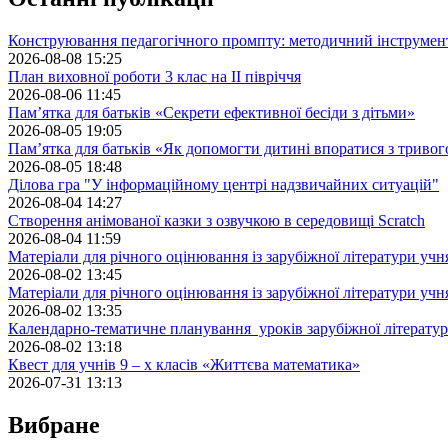
Конструювання педагогічного промпту: методичний інструмен
2026-08-08 15:25
План виховної роботи 3 клас на II півріччя
2026-08-06 11:45
Пам’ятка для батьків «Секрети ефективної бесіди з дітьми»
2026-08-05 19:05
Пам’ятка для батьків «Як допомогти дитині впоратися з триво
2026-08-05 18:48
Ділова гра "У інформаційному центрі надзвичайних ситуацій"
2026-08-04 14:27
Створення анімованої казки з озвучкою в середовищі Scratch
2026-08-04 11:59
Матеріали для річного оцінювання із зарубіжної літератури учн
2026-08-02 13:45
Матеріали для річного оцінювання із зарубіжної літератури учн
2026-08-02 13:35
Календарно-тематичне планування уроків зарубіжної літератур
2026-08-02 13:18
Квест для учнів 9 – х класів «Життєва математика»
2026-07-31 13:13
Вибране