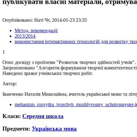
публікувати власні матеріали, отримув
Опубліковано: Наті Чт, 2014-01-23 23:35
Метод. рекомендації
2013/2014
використання інтерактивних технологій для розвитку тво
1
Опис досвіду з проблеми "Розвиток творчих здібностей учнів".
Запропоновано "Алгоритм формування творчої компетентності
Наведено зразки учнівських творчих робіт.
Автор:
Іванченко Наталія Миколаївна, вчитель української мови та літ
mehanizm_rozvytku_tvorchyh_mozhlyvostey_uchnivmayster-k
Класи:
Середня школа
Предмети:
Українська мова