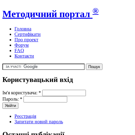
®
Методичний портал
Головна
Сертифікати
Про проект
Форум
FAQ
Контакти
Користувацький вхід
Ім'я користувача:
*
Пароль:
*
Реєстрація
Запитати новий пароль
Останні публікації