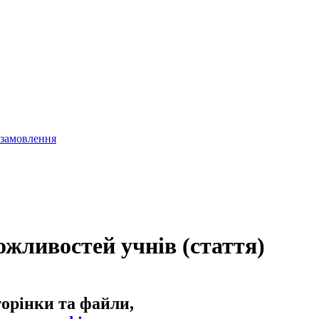
 замовлення
жливостей учнів (стаття)
торінки та файли,