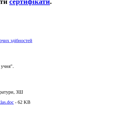
ати
сертифікати
.
рчих здібностей
 учня".
ератури, ЗШ
las.doc
- 62 KB