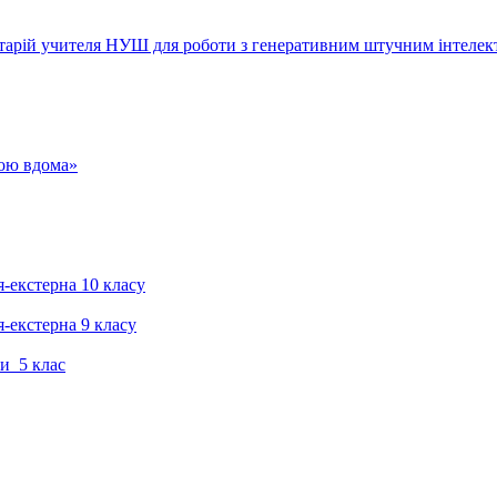
тарій учителя НУШ для роботи з генеративним штучним інтелек
гою вдома»
я-екстерна 10 класу
я-екстерна 9 класу
и 5 клас