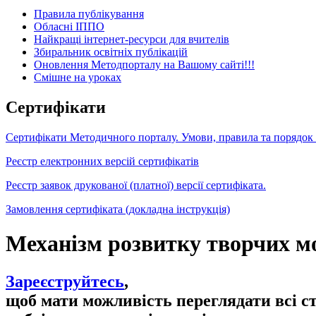
Правила публікування
Обласні ІППО
Найкращі інтернет-ресурси для вчителів
Збиральник освітніх публікацій
Оновлення Методпорталу на Вашому сайті!!!
Cмішне на уроках
Сертифікати
Сертифікати Методичного порталу. Умови, правила та порядок
Реєстр електронних версій сертифікатів
Реєстр заявок друкованої (платної) версії сертифіката.
Замовлення сертифіката (докладна інструкція)
Механізм розвитку творчих мо
Зареєструйтесь
,
щоб мати можливість переглядати всі с