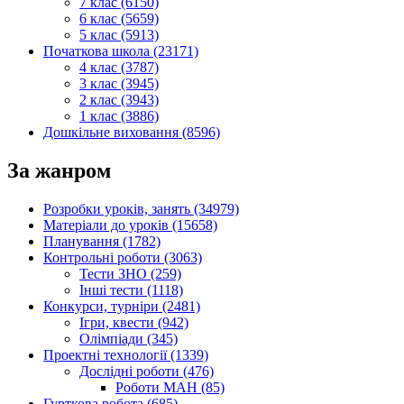
7 клас (6150)
6 клас (5659)
5 клас (5913)
Початкова школа (23171)
4 клас (3787)
3 клас (3945)
2 клас (3943)
1 клас (3886)
Дошкільне виховання (8596)
За жанром
Розробки уроків, занять (34979)
Матеріали до уроків (15658)
Планування (1782)
Контрольні роботи (3063)
Тести ЗНО (259)
Інші тести (1118)
Конкурси, турніри (2481)
Ігри, квести (942)
Олімпіади (345)
Проектні технології (1339)
Дослідні роботи (476)
Роботи МАН (85)
Гурткова робота (685)