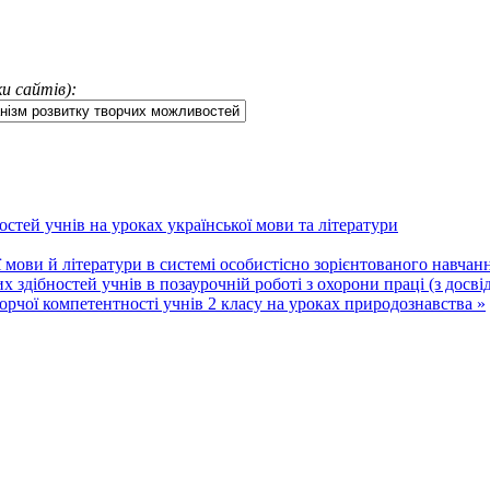
и сайтів):
остей учнів на уроках української мови та літератури
ї мови й літератури в системі особистісно зорієнтованого навчан
 здібностей учнів в позаурочній роботі з охорони праці (з досві
ворчої компетентності учнів 2 класу на уроках природознавства »