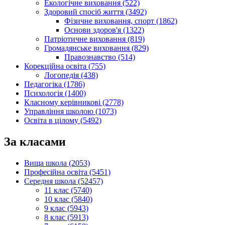
Екологічне виховання (522)
Здоровий спосіб життя (3492)
Фізичне виховання, спорт (1862)
Основи здоров'я (1322)
Патріотичне виховання (819)
Громадянське виховання (829)
Правознавство (514)
Корекційна освіта (755)
Логопедія (438)
Педагогіка (1786)
Психологія (1400)
Класному керівникові (2778)
Управління школою (1073)
Освіта в цілому (5492)
За класами
Вища школа (2053)
Професійна освіта (5451)
Середня школа (52457)
11 клас (5740)
10 клас (5840)
9 клас (5943)
8 клас (5913)