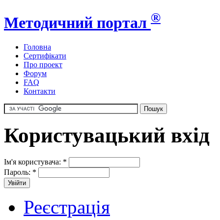
®
Методичний портал
Головна
Сертифікати
Про проект
Форум
FAQ
Контакти
Користувацький вхід
Ім'я користувача:
*
Пароль:
*
Реєстрація