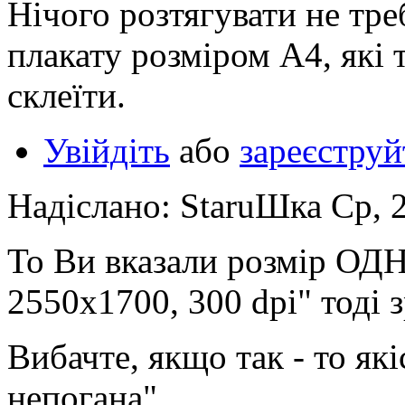
Нічого розтягувати не треб
плакату розміром А4, які 
склеїти.
Увійдіть
або
зареєструй
Надіслано: StaruШка Ср, 2
То Ви вказали розмір ОДН
2550х1700, 300 dpi" тоді 
Вибачте, якщо так - то які
непогана"