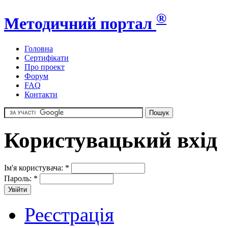
®
Методичний портал
Головна
Сертифікати
Про проект
Форум
FAQ
Контакти
Користувацький вхід
Ім'я користувача:
*
Пароль:
*
Реєстрація