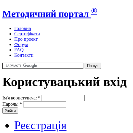
®
Методичний портал
Головна
Сертифікати
Про проект
Форум
FAQ
Контакти
Користувацький вхід
Ім'я користувача:
*
Пароль:
*
Реєстрація