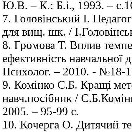
Ю.В. – К.: Б.і., 1993. – с.
7. Головінський І. Педагог
для вищ. шк. / І.Головінськ
8. Громова Т. Вплив темп
ефективність навчальної ді
Психолог. – 2010. - №18-19
9. Комінко С.Б. Кращі ме
навч.посібник / С.Б.Комін
2005. – 95-99 с.
10. Кочерга О. Дитячий те