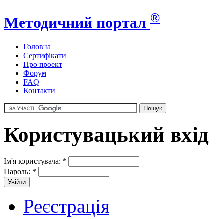
®
Методичний портал
Головна
Сертифікати
Про проект
Форум
FAQ
Контакти
Користувацький вхід
Ім'я користувача:
*
Пароль:
*
Реєстрація