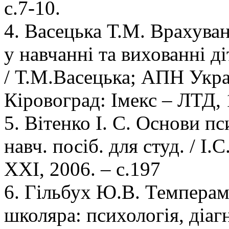
с.7-10.
4. Васецька Т.М. Врахува
у навчанні та вихованні д
/ Т.М.Васецька; АПН Украї
Кіровоград: Імекс – ЛТД, 
5. Вітенко І. С. Основи пс
навч. посіб. для студ. / І.
ХХІ, 2006. – с.197
6. Гільбух Ю.В. Темпераме
школяра: психологія, діагн