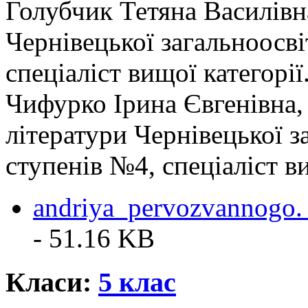
Голубчик Тетяна Василівна,
Чернівецької загальноосві
спеціаліст вищої категорії
Чифурко Ірина Євгенівна, 
літератури Чернівецької з
ступенів №4, спеціаліст ви
andriya_pervozvannogo.
- 51.16 KB
Класи:
5 клас