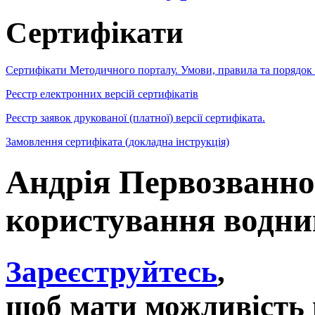
Сертифікати
Сертифікати Методичного порталу. Умови, правила та порядок
Реєстр електронних версій сертифікатів
Реєстр заявок друкованої (платної) версії сертифіката.
Замовлення сертифіката (докладна інструкція)
Андрія Первозванно
користування водни
Зареєструйтесь
,
щоб мати можливість 