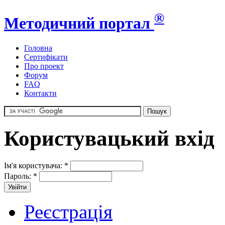
®
Методичний портал
Головна
Сертифікати
Про проект
Форум
FAQ
Контакти
Користувацький вхід
Ім'я користувача:
*
Пароль:
*
Реєстрація