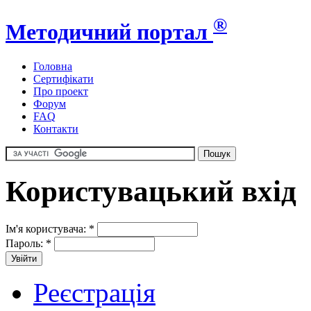
®
Методичний портал
Головна
Сертифікати
Про проект
Форум
FAQ
Контакти
Користувацький вхід
Ім'я користувача:
*
Пароль:
*
Реєстрація