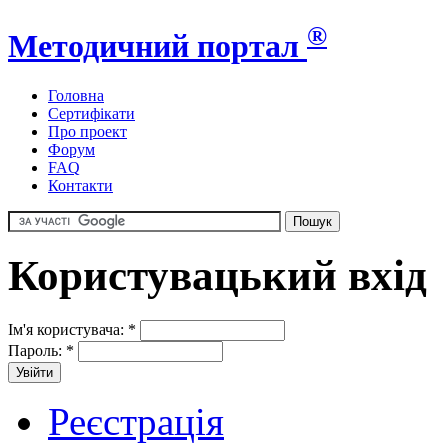
®
Методичний портал
Головна
Сертифікати
Про проект
Форум
FAQ
Контакти
Користувацький вхід
Ім'я користувача:
*
Пароль:
*
Реєстрація