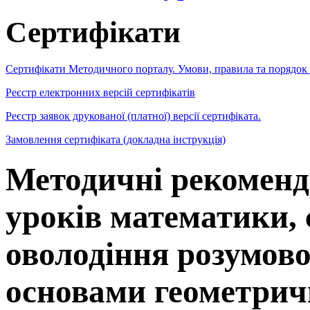
Сертифікати
Сертифікати Методичного порталу. Умови, правила та порядок
Реєстр електронних версій сертифікатів
Реєстр заявок друкованої (платної) версії сертифіката.
Замовлення сертифіката (докладна інструкція)
Методичні рекоменда
уроків математики,
оволодіння розумов
основами геометрич