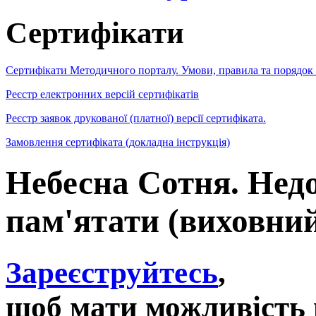
Сертифікати
Сертифікати Методичного порталу. Умови, правила та порядок
Реєстр електронних версій сертифікатів
Реєстр заявок друкованої (платної) версії сертифіката.
Замовлення сертифіката (докладна інструкція)
Небесна Сотня. Нед
пам'ятати (виховний
Зареєструйтесь
,
щоб мати можливість 