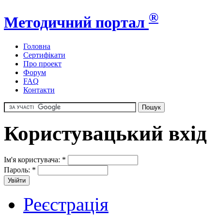
®
Методичний портал
Головна
Сертифікати
Про проект
Форум
FAQ
Контакти
Користувацький вхід
Ім'я користувача:
*
Пароль:
*
Реєстрація