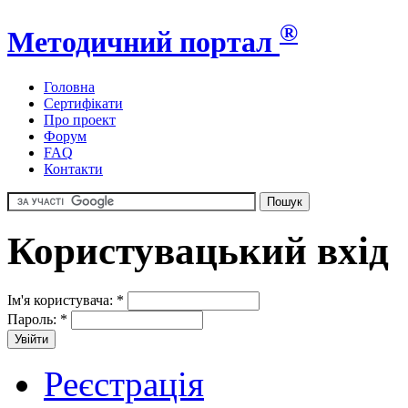
®
Методичний портал
Головна
Сертифікати
Про проект
Форум
FAQ
Контакти
Користувацький вхід
Ім'я користувача:
*
Пароль:
*
Реєстрація