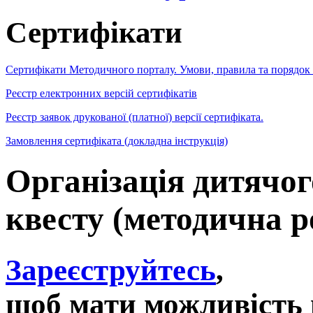
Сертифікати
Сертифікати Методичного порталу. Умови, правила та порядок
Реєстр електронних версій сертифікатів
Реєстр заявок друкованої (платної) версії сертифіката.
Замовлення сертифіката (докладна інструкція)
Організація дитячог
квесту (методична р
Зареєструйтесь
,
щоб мати можливість 