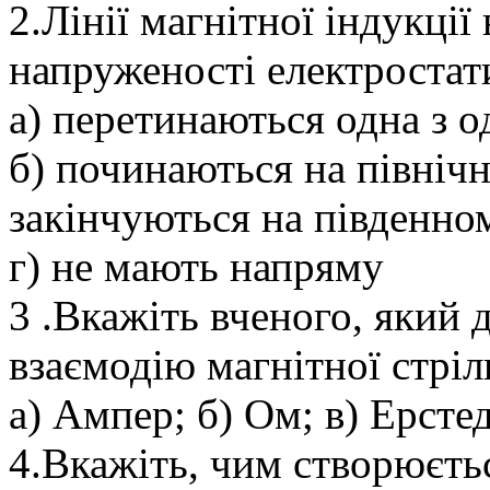
2.Лінії магнітної індукції
напруженості електроста
а) перетинаються одна з 
б) починаються на північн
закінчуються на південном
г) не мають напряму
3 .Вкажіть вченого, який
взаємодію магнітної стріл
а) Ампер; б) Ом; в) Ерстед
4.Вкажіть, чим створюєтьс