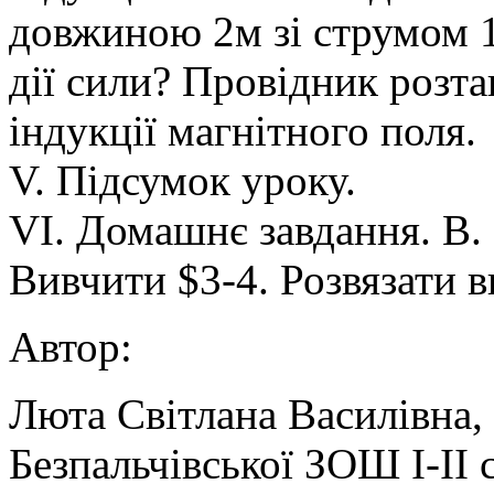
довжиною 2м зі струмом 1
дії сили? Провідник розта
індукції магнітного поля.
V. Підсумок уроку.
VІ. Домашнє завдання. В. 
Вивчити $3-4. Розвязати в
Автор:
Люта Світлана Василівна,
Безпальчівської ЗОШ І-ІІ с