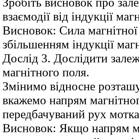
Зробіть висновок про зале
взаємодії від індукції маг
Висновок: Сила магнітної 
збільшенням індукції магн
Дослід 3. Дослідити зале
магнітного поля.
Змінимо відносне розташу
вкажемо напрям магнітног
передбачуваний рух мотка
Висновок: Якщо напрям ма