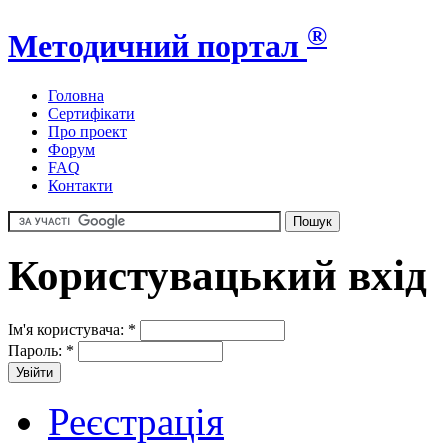
®
Методичний портал
Головна
Сертифікати
Про проект
Форум
FAQ
Контакти
Користувацький вхід
Ім'я користувача:
*
Пароль:
*
Реєстрація