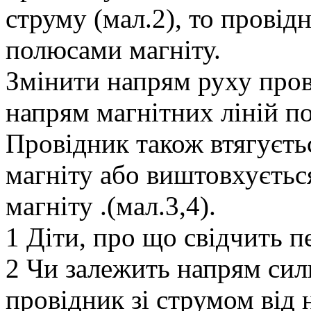
струму (мал.2), то провід
полюсами магніту.
Змінити напрям руху про
напрям магнітних ліній п
Провідник також втягуєт
магніту або виштовхуєть
магніту .(мал.3,4).
1 Діти, про що свідчить 
2 Чи залежить напрям сили
провідник зі струмом від