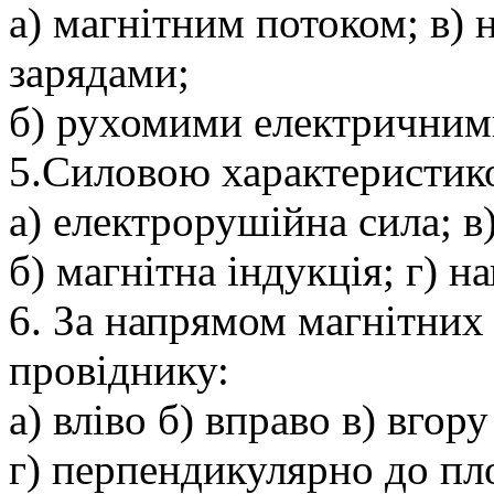
а) магнітним потоком; в)
зарядами;
б) рухомими електричними
5.Силовою характеристико
а) електрорушійна сила; в
б) магнітна індукція; г) н
6. За напрямом магнітних 
провіднику:
а) вліво б) вправо в) вгору
г) перпендикулярно до пл