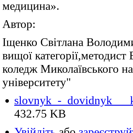
медицина».
Автор:
Іщенко Світлана Володими
вищої категорії,методист
коледж Миколаївського на
університету"
slovnyk_-_dovidnyk___k
432.75 KB
Увійдіть
або
зареєструй