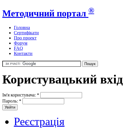
®
Методичний портал
Головна
Сертифікати
Про проект
Форум
FAQ
Контакти
Користувацький вхід
Ім'я користувача:
*
Пароль:
*
Реєстрація