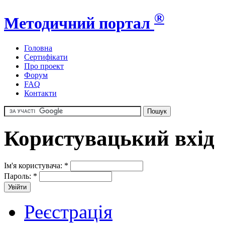
®
Методичний портал
Головна
Сертифікати
Про проект
Форум
FAQ
Контакти
Користувацький вхід
Ім'я користувача:
*
Пароль:
*
Реєстрація