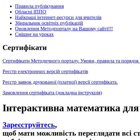
Правила публікування
Обласні ІППО
Найкращі інтернет-ресурси для вчителів
Збиральник освітніх публікацій
Оновлення Методпорталу на Вашому сайті!!!
Cмішне на уроках
Сертифікати
Сертифікати Методичного порталу. Умови, правила та порядок
Реєстр електронних версій сертифікатів
Реєстр заявок друкованої (платної) версії сертифіката.
Замовлення сертифіката (докладна інструкція)
Інтерактивна математика для
Зареєструйтесь
,
щоб мати можливість переглядати всі с