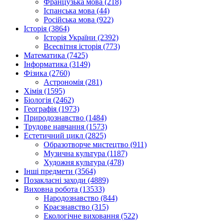
Французька мова (218)
Іспанська мова (44)
Російська мова (922)
Історія (3864)
Історія України (2392)
Всесвітня історія (773)
Математика (7425)
Інформатика (3149)
Фізика (2760)
Астрономія (281)
Хімія (1595)
Біологія (2462)
Географія (1973)
Природознавство (1484)
Трудове навчання (1573)
Естетичний цикл (2825)
Образотворче мистецтво (911)
Музична культура (1187)
Художня культура (478)
Інші предмети (3564)
Позакласні заходи (4889)
Виховна робота (13533)
Народознавство (844)
Краєзнавство (315)
Екологічне виховання (522)