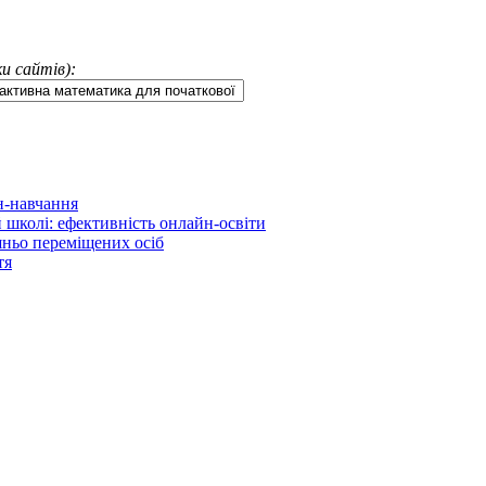
и сайтів):
н-навчання
 школі: ефективність онлайн-освіти
шньо переміщених осіб
тя