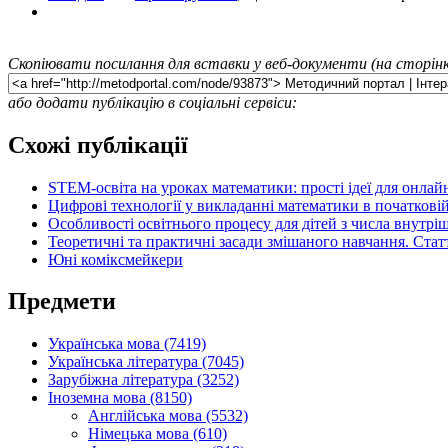
Скопіювати посилання для вставки у веб-документи (на сторінк
або додати публікацію в соціальні сервіси:
Схожі публікації
STEM-освіта на уроках математики: прості ідеї для онлай
Цифрові технології у викладанні математики в початковій
Особливості освітнього процесу для дітей з числа внутрі
Теоретичні та практичні засади змішаного навчання. Стат
Юні коміксмейкери
Предмети
Українська мова (7419)
Українська література (7045)
Зарубіжна література (3252)
Іноземна мова (8150)
Англійська мова (5532)
Німецька мова (610)