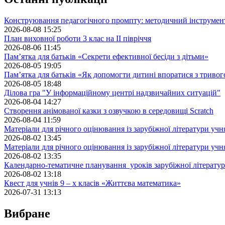
Конструювання педагогічного промпту: методичний інструмен
2026-08-08 15:25
План виховної роботи 3 клас на II півріччя
2026-08-06 11:45
Пам’ятка для батьків «Секрети ефективної бесіди з дітьми»
2026-08-05 19:05
Пам’ятка для батьків «Як допомогти дитині впоратися з триво
2026-08-05 18:48
Ділова гра "У інформаційному центрі надзвичайних ситуацій"
2026-08-04 14:27
Створення анімованої казки з озвучкою в середовищі Scratch
2026-08-04 11:59
Матеріали для річного оцінювання із зарубіжної літератури учн
2026-08-02 13:45
Матеріали для річного оцінювання із зарубіжної літератури учн
2026-08-02 13:35
Календарно-тематичне планування уроків зарубіжної літератур
2026-08-02 13:18
Квест для учнів 9 – х класів «Життєва математика»
2026-07-31 13:13
Вибране