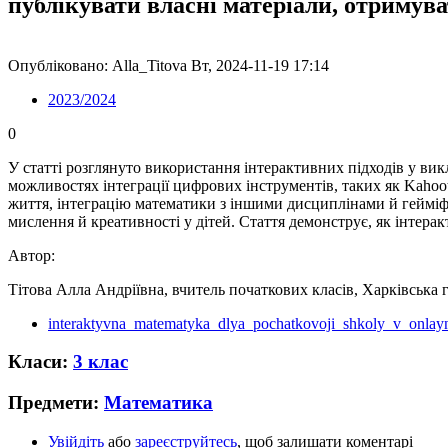
публікувати власні матеріали, отримув
Опубліковано: Alla_Titova Вт, 2024-11-19 17:14
2023/2024
0
У статті розглянуто використання інтерактивних підходів у ви
можливостях інтеграції цифрових інструментів, таких як Kahoot
життя, інтеграцію математики з іншими дисциплінами й гейміф
мислення й креативності у дітей. Стаття демонструє, як інтера
Автор:
Тітова Алла Андріївна, вчитель початкових класів, Харківська 
interaktyvna_matematyka_dlya_pochatkovoji_shkoly_v_onlayn
Класи:
3 клас
Предмети:
Математика
Увійдіть
або
зареєструйтесь
, щоб залишати коментарі