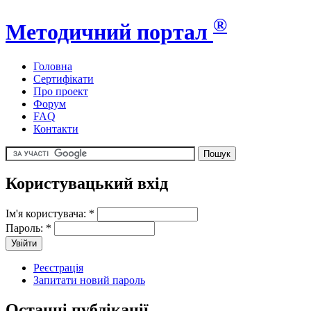
®
Методичний портал
Головна
Сертифікати
Про проект
Форум
FAQ
Контакти
Користувацький вхід
Ім'я користувача:
*
Пароль:
*
Реєстрація
Запитати новий пароль
Останні публікації