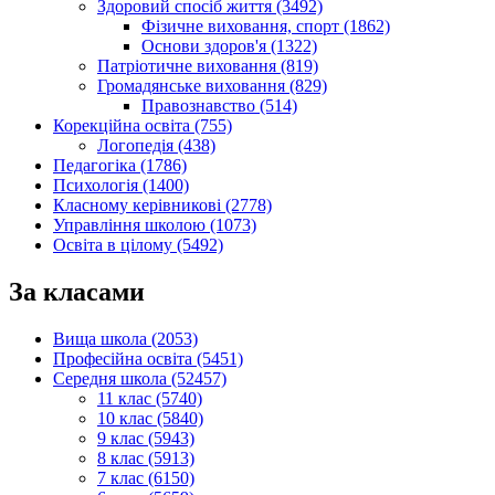
Здоровий спосіб життя (3492)
Фізичне виховання, спорт (1862)
Основи здоров'я (1322)
Патріотичне виховання (819)
Громадянське виховання (829)
Правознавство (514)
Корекційна освіта (755)
Логопедія (438)
Педагогіка (1786)
Психологія (1400)
Класному керівникові (2778)
Управління школою (1073)
Освіта в цілому (5492)
За класами
Вища школа (2053)
Професійна освіта (5451)
Середня школа (52457)
11 клас (5740)
10 клас (5840)
9 клас (5943)
8 клас (5913)
7 клас (6150)