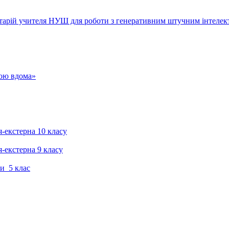
тарій учителя НУШ для роботи з генеративним штучним інтелек
гою вдома»
я-екстерна 10 класу
я-екстерна 9 класу
и 5 клас