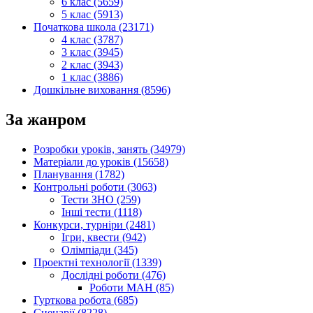
6 клас (5659)
5 клас (5913)
Початкова школа (23171)
4 клас (3787)
3 клас (3945)
2 клас (3943)
1 клас (3886)
Дошкільне виховання (8596)
За жанром
Розробки уроків, занять (34979)
Матеріали до уроків (15658)
Планування (1782)
Контрольні роботи (3063)
Тести ЗНО (259)
Інші тести (1118)
Конкурси, турніри (2481)
Ігри, квести (942)
Олімпіади (345)
Проектні технології (1339)
Дослідні роботи (476)
Роботи МАН (85)
Гурткова робота (685)
Сценарії (8228)