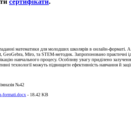
ати
сертифікати
.
кладанні математики для молодших школярів в онлайн-форматі. А
, GeoGebra, Miro, та STEM-методик. Запропоновано практичні іде
ікацію навчального процесу. Особливу увагу приділено залученн
ктивні технології можуть підвищити ефективність навчання й заці
гімназія №42
-formati.docx
- 18.42 KB