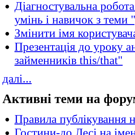
Діагностувальна робота 
умінь і навичок з теми 
Змінити імя користувача
Презентація до уроку а
займенників this/that"
далі...
Активні теми на фору
Правила публікування 
Гостини-до Лесі на іме