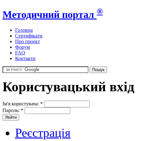
®
Методичний портал
Головна
Сертифікати
Про проект
Форум
FAQ
Контакти
Користувацький вхід
Ім'я користувача:
*
Пароль:
*
Реєстрація