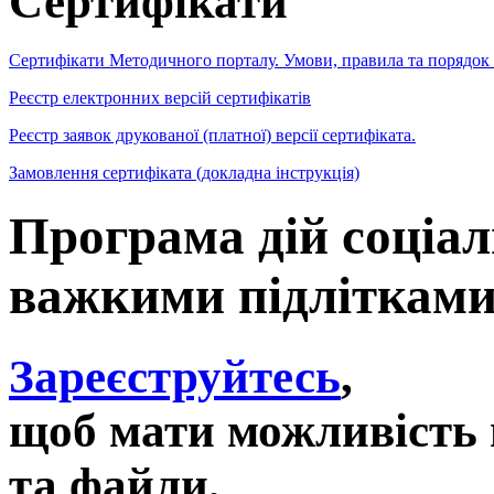
Сертифікати
Сертифікати Методичного порталу. Умови, правила та порядок
Реєстр електронних версій сертифікатів
Реєстр заявок друкованої (платної) версії сертифіката.
Замовлення сертифіката (докладна інструкція)
Програма дій соціал
важкими підлітками
Зареєструйтесь
,
щоб мати можливість 
та файли,