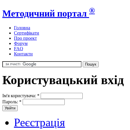
®
Методичний портал
Головна
Сертифікати
Про проект
Форум
FAQ
Контакти
Користувацький вхід
Ім'я користувача:
*
Пароль:
*
Реєстрація