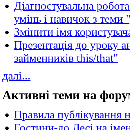
Діагностувальна робота 
умінь і навичок з теми 
Змінити імя користувача
Презентація до уроку а
займенників this/that"
далі...
Активні теми на фору
Правила публікування 
Гостини-до Лесі на іме