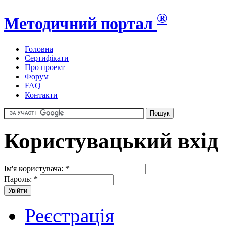
®
Методичний портал
Головна
Сертифікати
Про проект
Форум
FAQ
Контакти
Користувацький вхід
Ім'я користувача:
*
Пароль:
*
Реєстрація