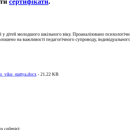
ати
сертифікати
.
й у дітей молодшого шкільного віку. Проаналізовано психологічні
голошено на важливості педагогічного супроводу, індивідуальног
_viku_stattya.docx
- 21.22 KB
и сайтів):