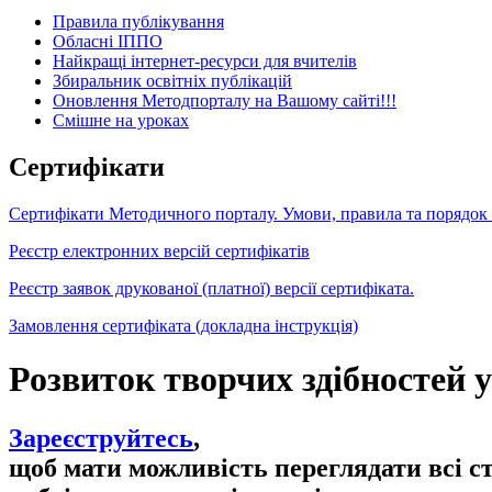
Правила публікування
Обласні ІППО
Найкращі інтернет-ресурси для вчителів
Збиральник освітніх публікацій
Оновлення Методпорталу на Вашому сайті!!!
Cмішне на уроках
Сертифікати
Сертифікати Методичного порталу. Умови, правила та порядок
Реєстр електронних версій сертифікатів
Реєстр заявок друкованої (платної) версії сертифіката.
Замовлення сертифіката (докладна інструкція)
Розвиток творчих здібностей 
Зареєструйтесь
,
щоб мати можливість переглядати всі с