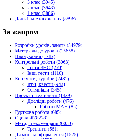
3 клас (3945)
2 клас (3943)
1 клас (3886)
Дошкільне виховання (8596)
За жанром
Розробки уроків, занять (34979)
Матеріали до уроків (15658)
Планування (1782)
Контрольні роботи (3063)
Тести ЗНО (259)
Інші тести (1118)
Конкурси, турніри (2481)
Ігри, квести (942)
Олімпіади (345)
Проектні технології (1339)
Дослідні роботи (476)
Роботи МАН (85)
Гурткова робота (685)
Сценарії (8228)
Метод. рекомендації (6030)
Тренінги (561)
Дизайн та оформлення (1626)