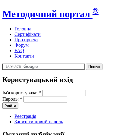
®
Методичний портал
Головна
Сертифікати
Про проект
Форум
FAQ
Контакти
Користувацький вхід
Ім'я користувача:
*
Пароль:
*
Реєстрація
Запитати новий пароль
Останні публікації