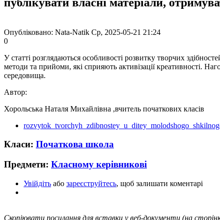
публікувати власні матеріали, отримув
Опубліковано: Nata-Natik Ср, 2025-05-21 21:24
0
У статті розглядаються особливості розвитку творчих здібносте
методи та прийоми, які сприяють активізації креативності. На
середовища.
Автор:
Хорольська Наталя Михайлівна ,вчитель початкових класів
rozvytok_tvorchyh_zdibnostey_u_ditey_molodshogo_shkilnogo
Класи:
Початкова школа
Предмети:
Класному керівникові
Увійдіть
або
зареєструйтесь
, щоб залишати коментарі
Скопіювати посилання для вставки у веб-документи (на сторінк