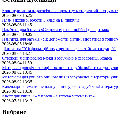
Конструювання педагогічного промпту: методичний інструмен
2026-08-08 15:25
План виховної роботи 3 клас на II півріччя
2026-08-06 11:45
Пам’ятка для батьків «Секрети ефективної бесіди з дітьми»
2026-08-05 19:05
Пам’ятка для батьків «Як допомогти дитині впоратися з триво
2026-08-05 18:48
Ділова гра "У інформаційному центрі надзвичайних ситуацій"
2026-08-04 14:27
Створення анімованої казки з озвучкою в середовищі Scratch
2026-08-04 11:59
Матеріали для річного оцінювання із зарубіжної літератури учн
2026-08-02 13:45
Матеріали для річного оцінювання із зарубіжної літератури учн
2026-08-02 13:35
Календарно-тематичне планування уроків зарубіжної літератур
2026-08-02 13:18
Квест для учнів 9 – х класів «Життєва математика»
2026-07-31 13:13
Вибране