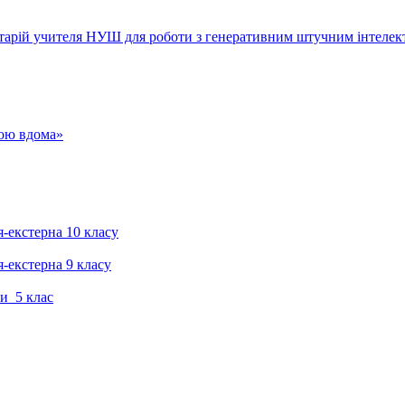
тарій учителя НУШ для роботи з генеративним штучним інтелек
гою вдома»
я-екстерна 10 класу
я-екстерна 9 класу
и 5 клас