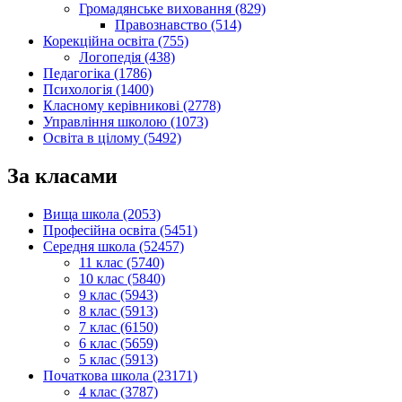
Громадянське виховання (829)
Правознавство (514)
Корекційна освіта (755)
Логопедія (438)
Педагогіка (1786)
Психологія (1400)
Класному керівникові (2778)
Управління школою (1073)
Освіта в цілому (5492)
За класами
Вища школа (2053)
Професійна освіта (5451)
Середня школа (52457)
11 клас (5740)
10 клас (5840)
9 клас (5943)
8 клас (5913)
7 клас (6150)
6 клас (5659)
5 клас (5913)
Початкова школа (23171)
4 клас (3787)