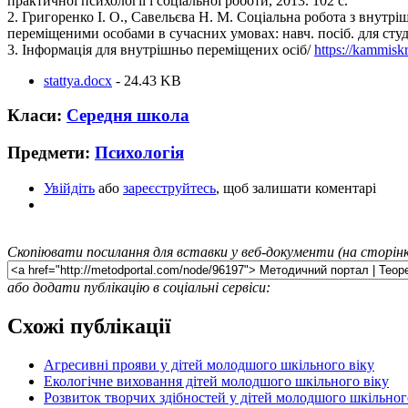
практичної психології і соціальної роботи, 2013. 102 с.
2. Григоренко І. О., Савельєва Н. М. Соціальна робота з внутрі
переміщеними особами в сучасних умовах: навч. посіб. для студ.
3. Інформація для внутрішньо переміщених осіб/
https://kammisk
stattya.docx
- 24.43 KB
Класи:
Середня школа
Предмети:
Психологія
Увійдіть
або
зареєструйтесь
, щоб залишати коментарі
Скопіювати посилання для вставки у веб-документи (на сторінк
або додати публікацію в соціальні сервіси:
Схожі публікації
Агресивні прояви у дітей молодшого шкільного віку
Екологічне виховання дітей молодшого шкільного віку
Розвиток творчих здібностей у дітей молодшого шкільног