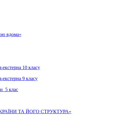
гою вдома»
я-екстерна 10 класу
я-екстерна 9 класу
и 5 клас
КРАЇНИ ТА ЙОГО СТРУКТУРА»