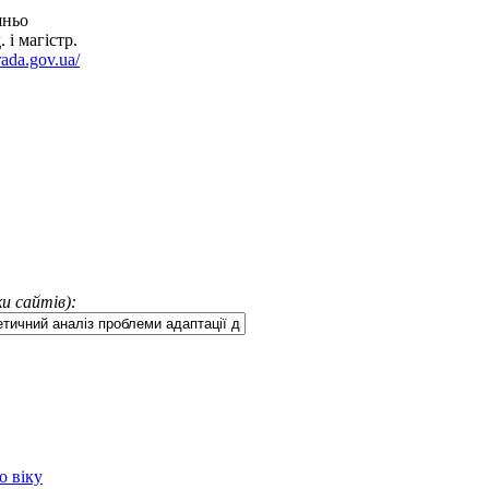
шньо
 і магістр.
rada.gov.ua/
и сайтів):
о віку