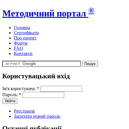
®
Методичний портал
Головна
Сертифікати
Про проект
Форум
FAQ
Контакти
Користувацький вхід
Ім'я користувача:
*
Пароль:
*
Реєстрація
Запитати новий пароль
Останні публікації