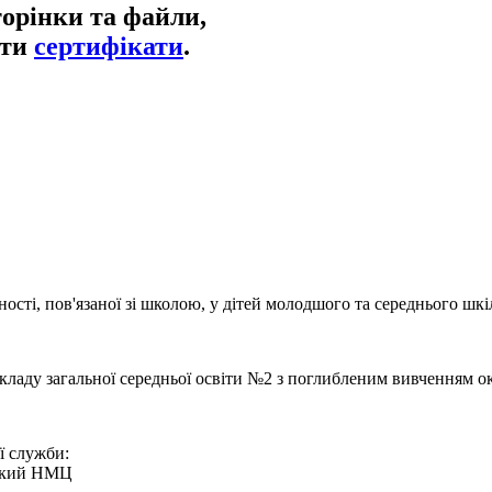
торінки та файли,
ати
сертифікати
.
ості, пов'язаної зі школою, у дітей молодшого та середнього шкі
кладу загальної середньої освіти №2 з поглибленим вивченням ок
ої служби:
нський НМЦ