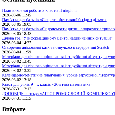
План виховної роботи 3 клас на II півріччя
2026-08-06 11:45
Пам’ятка для батьків «Секрети ефективної бесіди з дітьми»
2026-08-05 19:05
Пам’ятка для батьків «Як допомогти дитині впоратися з триво
2026-08-05 18:48
Ділова гра "У інформаційному центрі надзвичайних ситуацій"
2026-08-04 14:27
Створення анімованої казки з озвучкою в середовищі Scratch
2026-08-04 11:59
Матеріали для річного оцінювання із зарубіжної літератури учн
2026-08-02 13:45
Матеріали для річного оцінювання із зарубіжної літератури учн
2026-08-02 13:35
Календарно-тематичне планування уроків зарубіжної літератур
2026-08-02 13:18
Квест для учнів 9 – х класів «Життєва математика»
2026-07-31 13:13
ДОПОВІДЬ на тему: «АГРОПРОМИСЛОВИЙ КОМПЛЕКС У
2026-07-31 11:15
Вибране