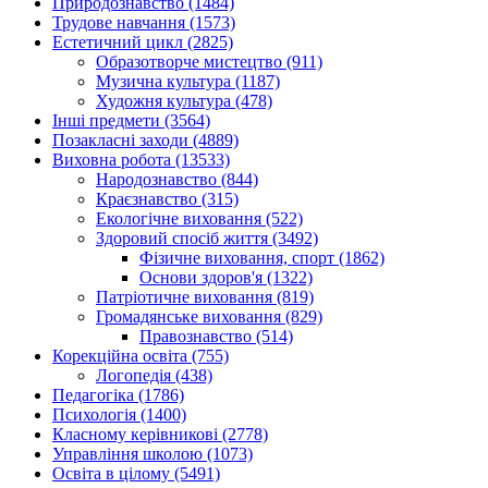
Природознавство (1484)
Трудове навчання (1573)
Естетичний цикл (2825)
Образотворче мистецтво (911)
Музична культура (1187)
Художня культура (478)
Інші предмети (3564)
Позакласні заходи (4889)
Виховна робота (13533)
Народознавство (844)
Краєзнавство (315)
Екологічне виховання (522)
Здоровий спосіб життя (3492)
Фізичне виховання, спорт (1862)
Основи здоров'я (1322)
Патріотичне виховання (819)
Громадянське виховання (829)
Правознавство (514)
Корекційна освіта (755)
Логопедія (438)
Педагогіка (1786)
Психологія (1400)
Класному керівникові (2778)
Управління школою (1073)
Освіта в цілому (5491)