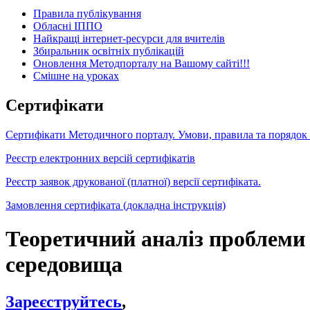
Правила публікування
Обласні ІППО
Найкращі інтернет-ресурси для вчителів
Збиральник освітніх публікацій
Оновлення Методпорталу на Вашому сайті!!!
Cмішне на уроках
Сертифікати
Сертифікати Методичного порталу. Умови, правила та порядок
Реєстр електронних версій сертифікатів
Реєстр заявок друкованої (платної) версії сертифіката.
Замовлення сертифіката (докладна інструкція)
Теоретичний аналіз проблеми а
середовища
Зареєструйтесь
,