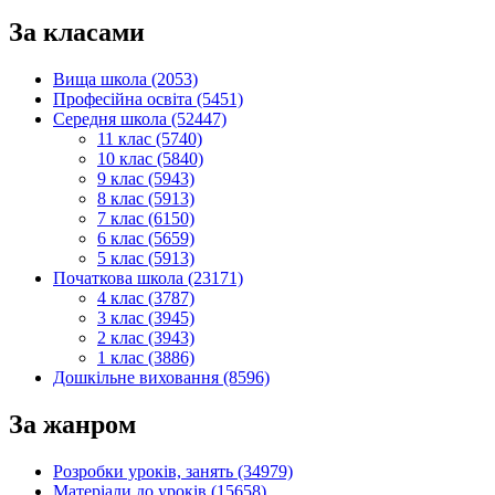
За класами
Вища школа (2053)
Професійна освіта (5451)
Середня школа (52447)
11 клас (5740)
10 клас (5840)
9 клас (5943)
8 клас (5913)
7 клас (6150)
6 клас (5659)
5 клас (5913)
Початкова школа (23171)
4 клас (3787)
3 клас (3945)
2 клас (3943)
1 клас (3886)
Дошкільне виховання (8596)
За жанром
Розробки уроків, занять (34979)
Матеріали до уроків (15658)