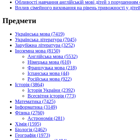
Обливості навчання англійській мові дітей з порушенням 
Вплив сімейного виховання на рівень тривожності у діте
Предмети
Українська мова (7419)
Українська література (7045)
Зарубіжна література (3252)
Іноземна мова (8150)
Англійська мова (5532)
Німецька мова (610)
Французька мова (218)
Іспанська мова (44)
Російська мова (922)
Історія (3864)
Історія України (2392)
Всесвітня історія (773)
Математика (7425)
Інформатика (3149)
Фізика (2760)
Астрономія (281)
Хімія (1595)
Біологія (2462)
Географія (1973)