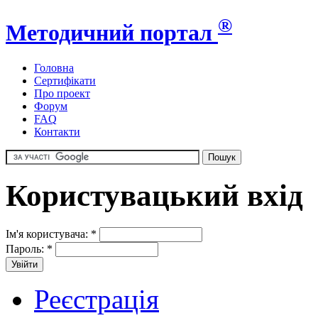
®
Методичний портал
Головна
Сертифікати
Про проект
Форум
FAQ
Контакти
Користувацький вхід
Ім'я користувача:
*
Пароль:
*
Реєстрація