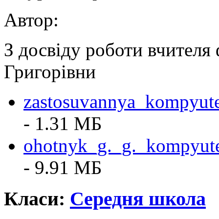
Автор:
З досвіду роботи вчителя
Григорівни
zastosuvannya_kompyute
- 1.31 MБ
ohotnyk_g._g._kompyute
- 9.91 MБ
Класи:
Середня школа