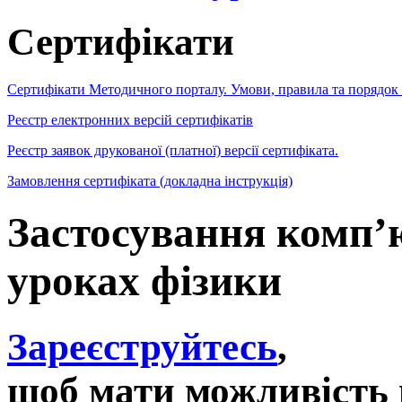
Сертифікати
Сертифікати Методичного порталу. Умови, правила та порядок
Реєстр електронних версій сертифікатів
Реєстр заявок друкованої (платної) версії сертифіката.
Замовлення сертифіката (докладна інструкція)
Застосування комп’
уроках фізики
Зареєструйтесь
,
щоб мати можливість 