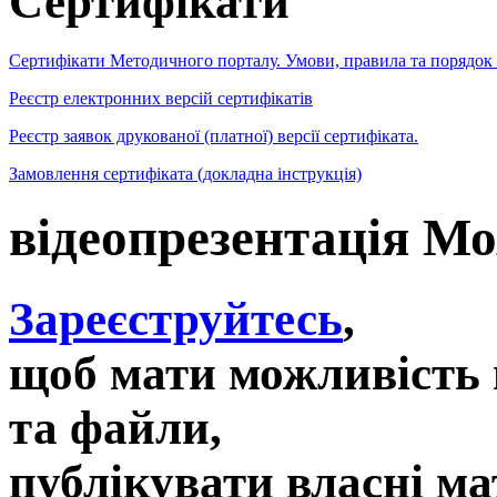
Сертифікати
Сертифікати Методичного порталу. Умови, правила та порядок
Реєстр електронних версій сертифікатів
Реєстр заявок друкованої (платної) версії сертифіката.
Замовлення сертифіката (докладна інструкція)
відеопрезентація Мо
Зареєструйтесь
,
щоб мати можливість 
та файли,
публікувати власні ма