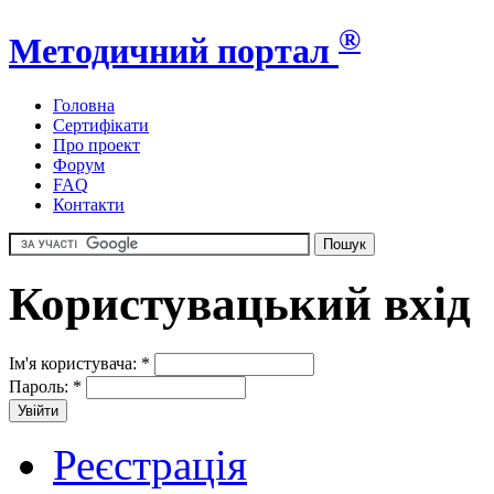
®
Методичний портал
Головна
Сертифікати
Про проект
Форум
FAQ
Контакти
Користувацький вхід
Ім'я користувача:
*
Пароль:
*
Реєстрація